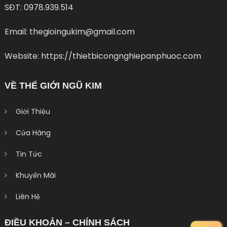
SĐT: 0978.939.514
Email: thegioingukim@gmail.com
Website: https://thietbicongnghiepanphuoc.com
VỀ THẾ GIỚI NGŨ KIM
Giới Thiệu
Cửa Hàng
Tin Tức
Khuyến Mãi
Liên Hệ
ĐIỀU KHOẢN – CHÍNH SÁCH