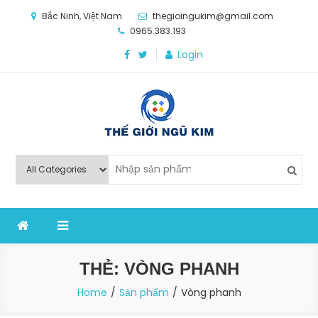
Skip
Bắc Ninh, Việt Nam
thegioingukim@gmail.com
to
0965.383.193
content
Login
Thế Giới Ngũ Kim
Chuyên các loại máy móc, thiết bị vật tư cho công
nghiệp sản xuất
THẺ:
VÒNG PHANH
Home
Sản phẩm
Vòng phanh