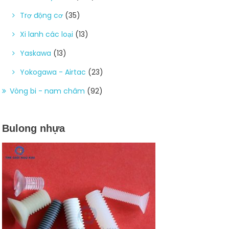
Trợ động cơ
(35)
Xi lanh các loại
(13)
Yaskawa
(13)
Yokogawa - Airtac
(23)
Vòng bi - nam châm
(92)
Bulong nhựa