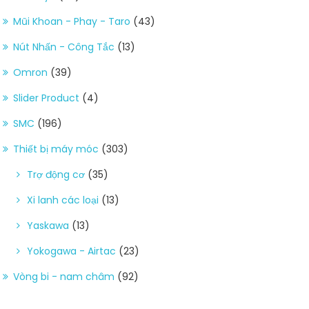
Mũi Khoan - Phay - Taro
(43)
Nút Nhấn - Công Tắc
(13)
Omron
(39)
Slider Product
(4)
SMC
(196)
Thiết bị máy móc
(303)
Trợ động cơ
(35)
Xi lanh các loại
(13)
Yaskawa
(13)
Yokogawa - Airtac
(23)
Vòng bi - nam châm
(92)