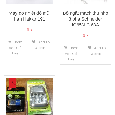
Máy đo nhiệt độ mũi
Bộ ngắt mạch thu nhỏ
hàn Hakko 191
3 pha Schneider
IC65N C 63A
0
₫
0
₫
Thêm
Add To
Vào Giỏ
Wishlist
Thêm
Add To
Hàng
Vào Giỏ
Wishlist
Hàng