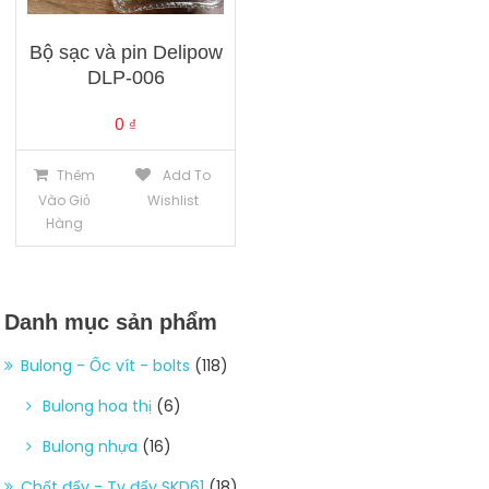
Bộ sạc và pin Delipow
DLP-006
0
₫
Thêm
Add To
Vào Giỏ
Wishlist
Hàng
Danh mục sản phẩm
Bulong - Ốc vít - bolts
(118)
Bulong hoa thị
(6)
Bulong nhựa
(16)
Chốt đẩy - Ty đẩy SKD61
(18)