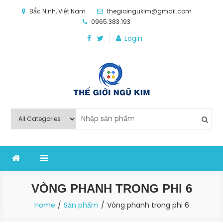
Skip
Bắc Ninh, Việt Nam
thegioingukim@gmail.com
to
0965.383.193
content
Login
Thế Giới Ngũ Kim
Chuyên các loại máy móc, thiết bị vật tư cho công
nghiệp sản xuất
VÒNG PHANH TRONG PHI 6
Home
Sản phẩm
Vòng phanh trong phi 6