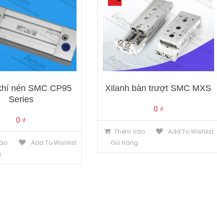
 khí nén SMC CP95
Xilanh bàn trượt SMC MXS
Series
0
₫
0
₫
Thêm Vào
Add To Wishlist
ào
Add To Wishlist
Giỏ Hàng
g