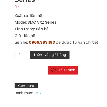
0
₫
Xuất xứ: liên hệ
Model: SMC VXZ Series
Tình trạng: Liên hệ
Giá: Liên hệ
Liên hệ:
0965.383.193
để được tư vấn chi tiết
Van
Thêm vào giỏ hàng
điện
từ
Yêu Thích
2
cổng
SMC
Compare
VXZ
Danh mục:
SMC
Series
số
lượng