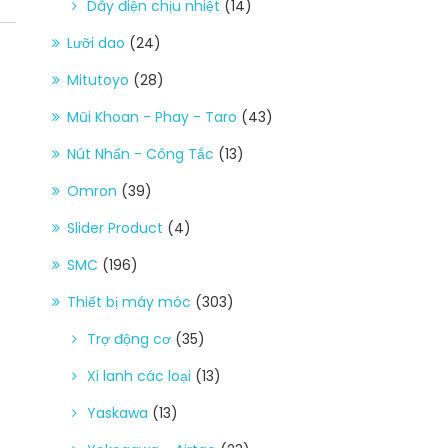
Dây điện chịu nhiệt
(14)
Lưỡi dao
(24)
Mitutoyo
(28)
Mũi Khoan - Phay - Taro
(43)
Nút Nhấn - Công Tắc
(13)
Omron
(39)
Slider Product
(4)
SMC
(196)
Thiết bị máy móc
(303)
Trợ động cơ
(35)
Xi lanh các loại
(13)
Yaskawa
(13)