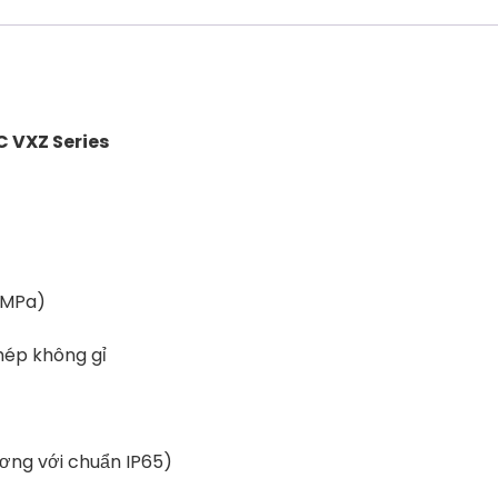
C VXZ Series
5 MPa)
thép không gỉ
ương với chuẩn IP65)