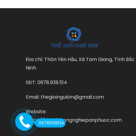
Địa chỉ: Thôn Yên Hậu, Xã Tam Giang, Tình Bắc
Ninh
SĐT: 0978.939.514
Email: thegioingukim@gmail.com
Website:
https://thietbicongnghiepanphuoc.com
0978939514