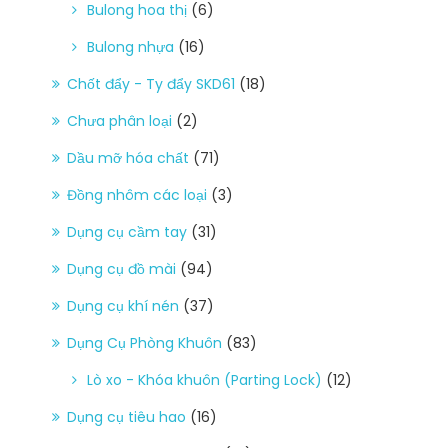
Bulong hoa thị
(6)
Bulong nhựa
(16)
Chốt đẩy - Ty đẩy SKD61
(18)
Chưa phân loại
(2)
Dầu mỡ hóa chất
(71)
Đồng nhôm các loại
(3)
Dụng cụ cầm tay
(31)
Dụng cụ đồ mài
(94)
Dụng cụ khí nén
(37)
Dụng Cụ Phòng Khuôn
(83)
Lò xo - Khóa khuôn (Parting Lock)
(12)
Dụng cụ tiêu hao
(16)