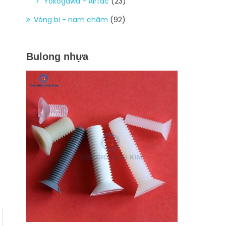
Yokogawa - Airtac
(23)
Vòng bi - nam châm
(92)
Bulong nhựa