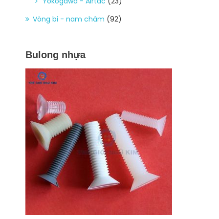
Yokogawa - Airtac
(23)
Vòng bi - nam châm
(92)
Bulong nhựa