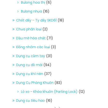
Bulong hoa thị
(6)
Bulong nhựa
(16)
Chốt đẩy - Ty đẩy SKD61
(18)
Chưa phân loại
(2)
Dầu mỡ hóa chất
(71)
Đồng nhôm các loại
(3)
Dụng cụ cầm tay
(31)
Dụng cụ đồ mài
(94)
Dụng cụ khí nén
(37)
Dụng Cụ Phòng Khuôn
(83)
Lò xo - Khóa khuôn (Parting Lock)
(12)
Dụng cụ tiêu hao
(16)