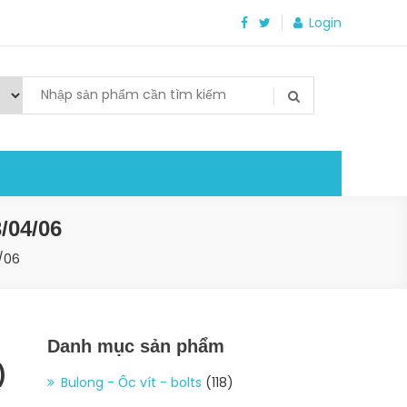
Login
/04/06
/06
Danh mục sản phẩm
)
Bulong - Ốc vít - bolts
(118)