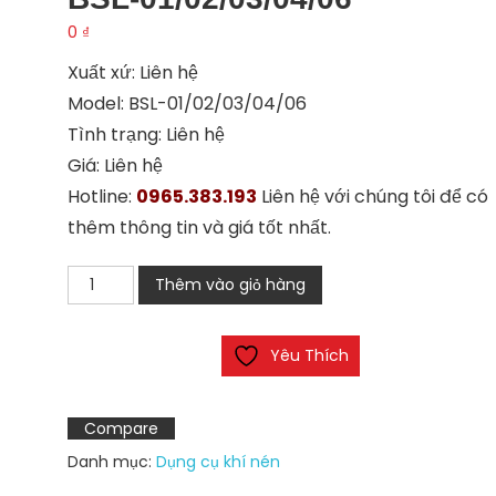
0
₫
Xuất xứ: Liên hệ
Model: BSL-01/02/03/04/06
Tình trạng: Liên hệ
Giá: Liên hệ
Hotline:
0965.383.193
Liên hệ với chúng tôi để có
thêm thông tin và giá tốt nhất.
Van
Thêm vào giỏ hàng
điện
từ
Yêu Thích
(giảm
âm
đồng)
Compare
BSL-
Danh mục:
Dụng cụ khí nén
01/02/03/04/06