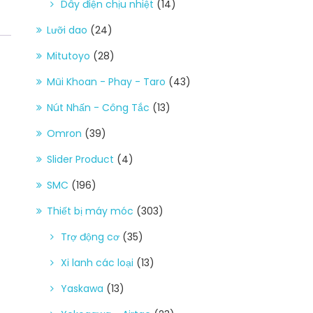
Dây điện chịu nhiệt
(14)
Lưỡi dao
(24)
Mitutoyo
(28)
Mũi Khoan - Phay - Taro
(43)
Nút Nhấn - Công Tắc
(13)
Omron
(39)
Slider Product
(4)
SMC
(196)
Thiết bị máy móc
(303)
Trợ động cơ
(35)
Xi lanh các loại
(13)
Yaskawa
(13)