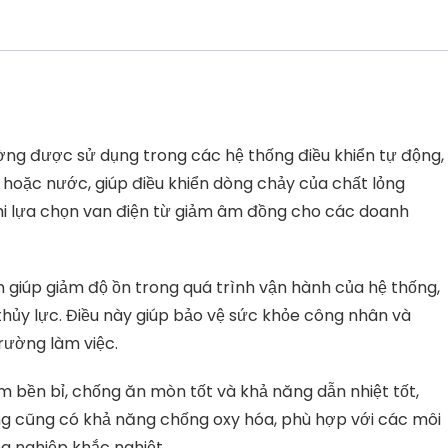
số
lượng
ờng được sử dụng trong các hệ thống điều khiển tự động,
, hoặc nước, giúp điều khiển dòng chảy của chất lỏng
khi lựa chọn van điện từ giảm âm đồng cho các doanh
m giúp giảm độ ồn trong quá trình vận hành của hệ thống,
thủy lực. Điều này giúp bảo vệ sức khỏe công nhân và
trường làm việc.
m bền bỉ, chống ăn mòn tốt và khả năng dẫn nhiệt tốt,
ồng cũng có khả năng chống oxy hóa, phù hợp với các môi
 nghiệp khắc nghiệt.