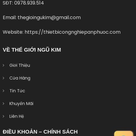
SĐT: 0978.939.514
Email: thegioingukim@gmail.com
Website: https://thietbicongnghiepanphuoc.com
VỀ THẾ GIỚI NGŨ KIM
Giới Thiệu
Cửa Hàng
Tin Tức
Khuyến Mãi
Liên Hệ
ĐIỀU KHOẢN – CHÍNH SÁCH