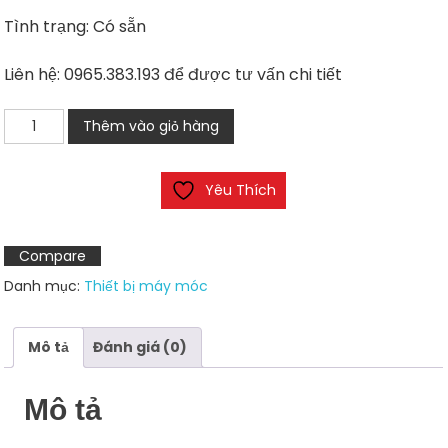
Tình trạng: Có sẵn
Liên hệ: 0965.383.193 để được tư vấn chi tiết
Van
Thêm vào giỏ hàng
điện
từ
Yêu Thích
khí
nén
SHSNS
Compare
4V210-
Danh mục:
Thiết bị máy móc
08
số
lượng
Mô tả
Đánh giá (0)
Mô tả