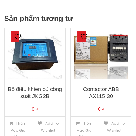
Sản phẩm tương tự
Bộ điều khiển bù công
Contactor ABB
suất JKG2B
AX115-30
0
₫
0
₫
Thêm
Add To
Thêm
Add To
Vào Giỏ
Wishlist
Vào Giỏ
Wishlist