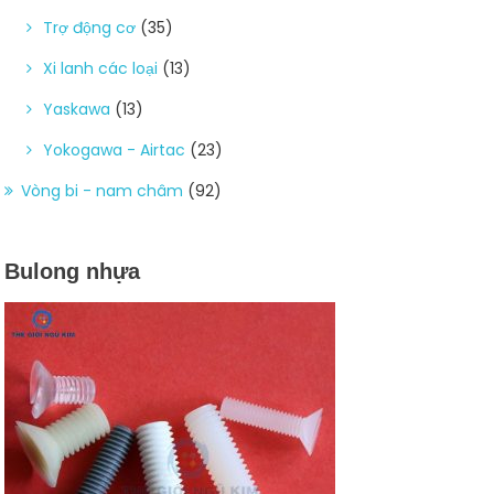
Trợ động cơ
(35)
Xi lanh các loại
(13)
Yaskawa
(13)
Yokogawa - Airtac
(23)
Vòng bi - nam châm
(92)
Bulong nhựa