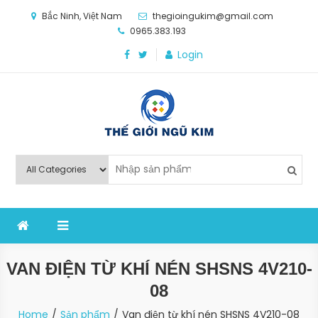
Skip
Bắc Ninh, Việt Nam
thegioingukim@gmail.com
to
0965.383.193
content
Login
Thế Giới Ngũ Kim
Chuyên các loại máy móc, thiết bị vật tư cho công
nghiệp sản xuất
VAN ĐIỆN TỪ KHÍ NÉN SHSNS 4V210-
08
Home
Sản phẩm
Van điện từ khí nén SHSNS 4V210-08