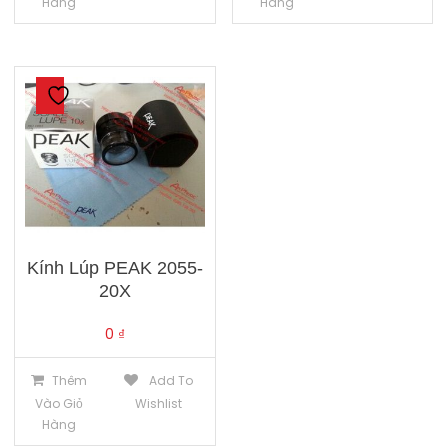
Hàng
Hàng
Kính Lúp PEAK 2055-
20X
0
₫
Thêm
Add To
Vào Giỏ
Wishlist
Hàng