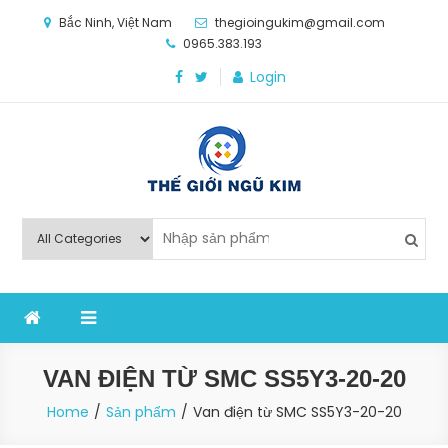
Skip
Bắc Ninh, Việt Nam
thegioingukim@gmail.com
to
0965.383.193
content
Login
Thế Giới Ngũ Kim
Chuyên các loại máy móc, thiết bị vật tư cho công
nghiệp sản xuất
VAN ĐIỆN TỪ SMC SS5Y3-20-20
Home
Sản phẩm
Van điện từ SMC SS5Y3-20-20