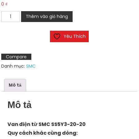
0
₫
Van
Thêm vào giỏ hàng
điện
từ
Yêu Thích
SMC
SS5Y3-
20-
Compare
20
Danh mục:
SMC
số
lượng
Mô tả
Mô tả
Van điện từ SMC SS5Y3-20-20
Quy cách khác cùng dòng: