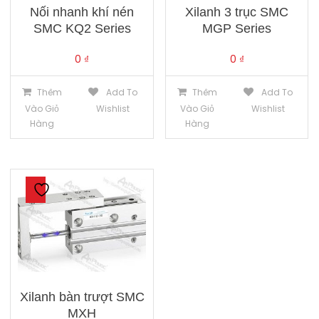
Xilanh 3 trục SMC
Nối nhanh khí nén
MGP Series
SMC KQ2 Series
0
₫
0
₫
Thêm
Add To
Thêm
Add To
Vào Giỏ
Wishlist
Vào Giỏ
Wishlist
Hàng
Hàng
Xilanh bàn trượt SMC
MXH