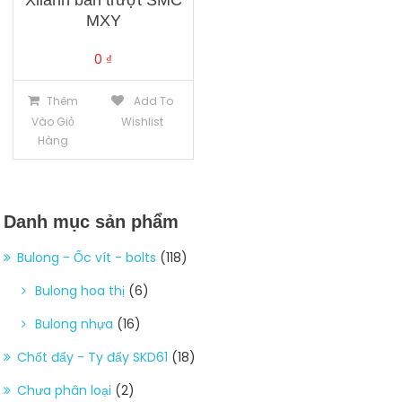
Xilanh bàn trượt SMC
MXY
0
₫
Thêm
Add To
Vào Giỏ
Wishlist
Hàng
Danh mục sản phẩm
Bulong - Ốc vít - bolts
(118)
Bulong hoa thị
(6)
Bulong nhựa
(16)
Chốt đẩy - Ty đẩy SKD61
(18)
Chưa phân loại
(2)