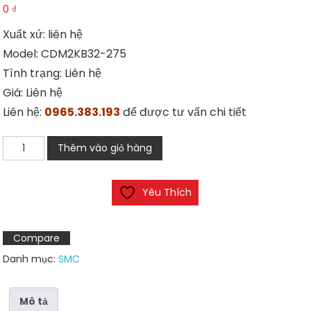
0
₫
Xuất xứ: liên hệ
Model: CDM2KB32-275
Tình trạng: Liên hệ
Giá: Liên hệ
Liên hệ:
0965.383.193
để được tư vấn chi tiết
Xi
Thêm vào giỏ hàng
lanh
SMC
Yêu Thích
CDM2KB32-
275
số
Compare
lượng
Danh mục:
SMC
Mô tả