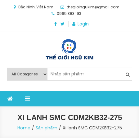
Skip
Bắc Ninh, Việt Nam
thegioingukim@gmail.com
to
0965.383.193
content
Login
Thế Giới Ngũ Kim
Chuyên các loại máy móc, thiết bị vật tư cho công
nghiệp sản xuất
XI LANH SMC CDM2KB32-275
Home
Sản phẩm
Xi lanh SMC CDM2KB32-275