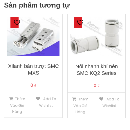
Sản phẩm tương tự
Xilanh bàn trượt SMC
Nối nhanh khí nén
MXS
SMC KQ2 Series
0
₫
0
₫
Thêm
Add To
Thêm
Add To
Vào Giỏ
Wishlist
Vào Giỏ
Wishlist
Hàng
Hàng