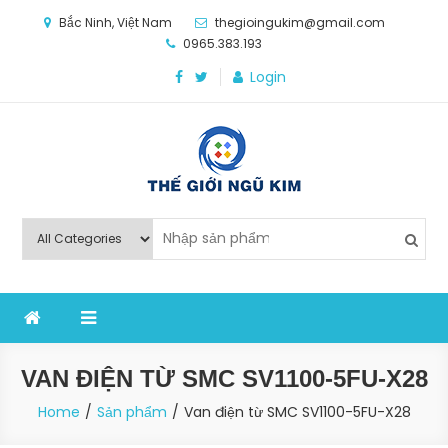
Skip
Bắc Ninh, Việt Nam
thegioingukim@gmail.com
to
0965.383.193
content
Login
Thế Giới Ngũ Kim
Chuyên các loại máy móc, thiết bị vật tư cho công
nghiệp sản xuất
VAN ĐIỆN TỪ SMC SV1100-5FU-X28
Home
Sản phẩm
Van điện từ SMC SV1100-5FU-X28