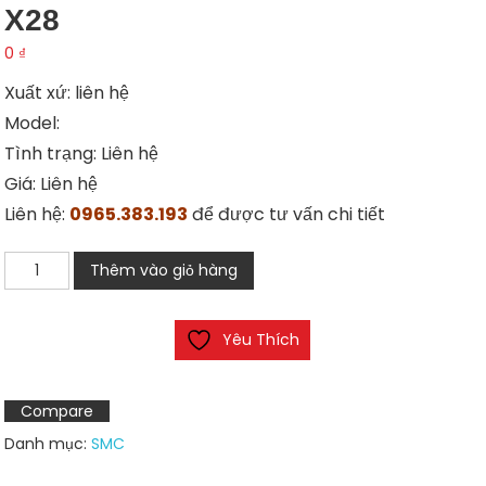
X28
0
₫
Xuất xứ: liên hệ
Model:
Tình trạng: Liên hệ
Giá: Liên hệ
Liên hệ:
0965.383.193
để được tư vấn chi tiết
Van
Thêm vào giỏ hàng
điện
từ
Yêu Thích
SMC
SV1100-
5FU-
Compare
X28
Danh mục:
SMC
số
lượng