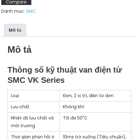
Compare
số
Danh mục:
SMC
lượng
Mô tả
Mô tả
Thông số kỹ thuật van điện từ
SMC VK Series
Loại
Đơn, 2 vị trí, điện từ đơn
Lưu chất
Không khí
Nhiệt độ lưu chất và
Tối đa 50˚C
môi trường
Thời gian phản hồi ở
10ms trở xuống (Tiêu chuẩn),