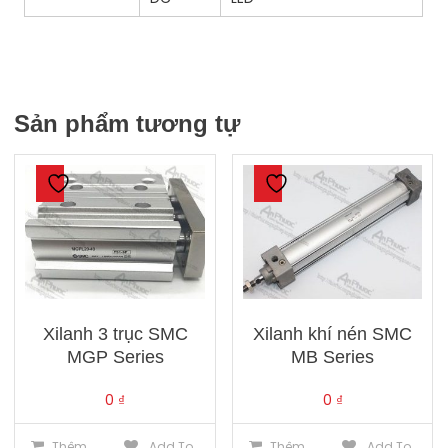
Sản phẩm tương tự
Xilanh 3 trục SMC
Xilanh khí nén SMC
MGP Series
MB Series
0
₫
0
₫
Thêm
Add To
Thêm
Add To