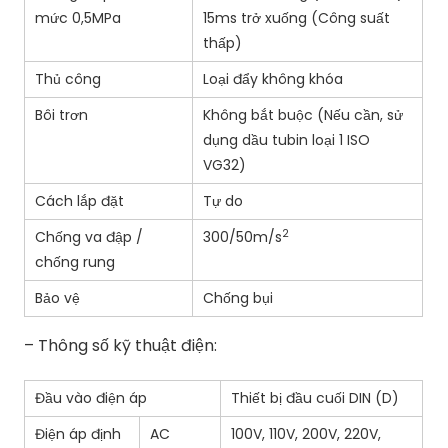
mức 0,5MPa
15ms trở xuống (Công suất
thấp)
Thủ công
Loại đẩy không khóa
Bôi trơn
Không bắt buộc (Nếu cần, sử
dụng dầu tubin loại 1 ISO
VG32)
Cách lắp đặt
Tự do
2
Chống va đập /
300/50m/s
chống rung
Bảo vệ
Chống bụi
– Thông số kỹ thuật điện:
Đầu vào điện áp
Thiết bị đầu cuối DIN (D)
Điện áp định
AC
100V, 110V, 200V, 220V,