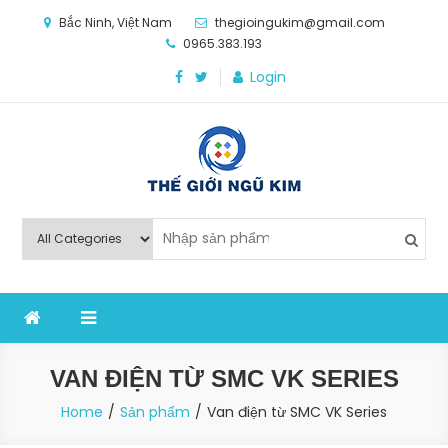
Skip
Bắc Ninh, Việt Nam
thegioingukim@gmail.com
to
0965.383.193
content
Login
Thế Giới Ngũ Kim
Chuyên các loại máy móc, thiết bị vật tư cho công
nghiệp sản xuất
VAN ĐIỆN TỪ SMC VK SERIES
Home
Sản phẩm
Van điện từ SMC VK Series