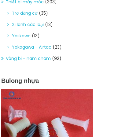
Thiết bị máy móc
(303)
Trợ động cơ
(35)
Xi lanh các loại
(13)
Yaskawa
(13)
Yokogawa - Airtac
(23)
Vòng bi - nam châm
(92)
Bulong nhựa