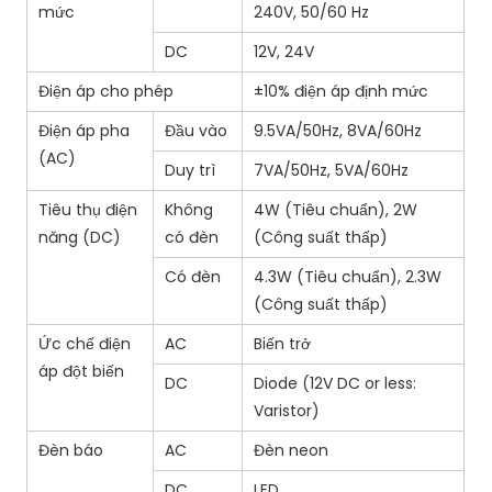
mức
240V, 50/60 Hz
DC
12V, 24V
Điện áp cho phép
±10% điện áp định mức
Điện áp pha
Đầu vào
9.5VA/50Hz, 8VA/60Hz
(AC)
Duy trì
7VA/50Hz, 5VA/60Hz
Tiêu thụ điện
Không
4W (Tiêu chuẩn), 2W
năng (DC)
có đèn
(Công suất thấp)
Có đèn
4.3W (Tiêu chuẩn), 2.3W
(Công suất thấp)
Ức chế điện
AC
Biến trở
áp đột biến
DC
Diode (12V DC or less:
Varistor)
Đèn báo
AC
Đèn neon
DC
LED