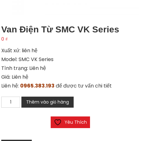
Van Điện Từ SMC VK Series
0
₫
Xuất xứ: liên hệ
Model: SMC VK Series
Tình trạng: Liên hệ
Giá: Liên hệ
Liên hệ:
0965.383.193
để được tư vấn chi tiết
Van
Thêm vào giỏ hàng
điện
từ
Yêu Thích
SMC
VK
Series