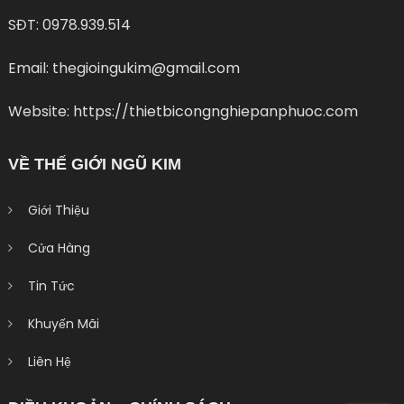
SĐT: 0978.939.514
Email: thegioingukim@gmail.com
Website: https://thietbicongnghiepanphuoc.com
VỀ THẾ GIỚI NGŨ KIM
Giới Thiệu
Cửa Hàng
Tin Tức
Khuyến Mãi
Liên Hệ