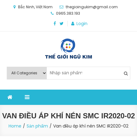
Skip
Bắc Ninh, Việt Nam
thegioingukim@gmail.com
to
0965.383.193
content
Login
Thế Giới Ngũ Kim
Chuyên các loại máy móc, thiết bị vật tư cho công
nghiệp sản xuất
VAN ĐIỀU ÁP KHÍ NÉN SMC IR2020-02
Home
Sản phẩm
Van điều áp khí nén SMC IR2020-02