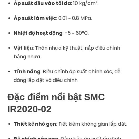
Áp suất đầu vào tối đa
:
10 kg/cm².
Áp suất làm việc
:
0.01 ~ 0.8 MPa.
Nhiệt độ hoạt động
:
-5 ~ 60°C.
Vật liệu
:
Thân nhựa kỹ thuật, nắp điều chỉnh
bằng nhựa.
Tính năng
:
Điều chỉnh áp suất chính xác, dễ
dàng lắp đặt và điều chỉnh
Đặc điểm nổi bật SMC
IR2020-02
Thiết kế nhỏ gọn
:
Tiết kiệm không gian lắp đặt.
Độ chính xác cao
:
Đảm bảo áp suất ổn định