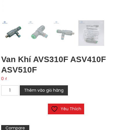
Van Khí AVS310F ASV410F
ASV510F
0
₫
Van
Thêm vào giỏ hàng
Khí
AVS310F
Yêu Thích
ASV410F
ASV510F
số
Compare