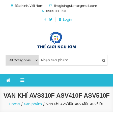
Skip
Bắc Ninh, Việt Nam
thegioingukim@gmail.com
to
0965.383.193
content
Login
Thế Giới Ngũ Kim
Chuyên các loại máy móc, thiết bị vật tư cho công
nghiệp sản xuất
VAN KHÍ AVS310F ASV410F ASV510F
Home
Sản phẩm
Van Khí AVS310F ASV410F ASV510F