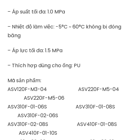
– Áp suất tối đa: 1.0 MPa
– Nhiệt độ làm việc: -5°C ~ 60°C không bị đóng
băng
– Áp lực tối đa: 1.5 MPa
– Thích hợp dùng cho ống: PU
Mã sản phẩm:
ASV120F-M3-04 ASV220F-M5-04
ASV220F-M5-06
ASV310F-01-06S ASV310F-01-08S
ASV310F-02-06S
ASV310F-02-08S ASV410F-01-08S
ASV410F-01-10S