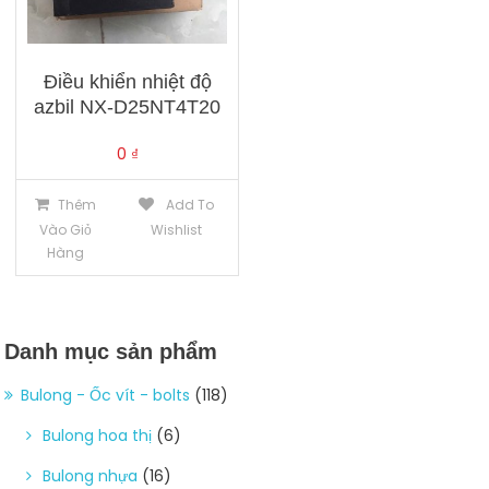
Điều khiển nhiệt độ
azbil NX-D25NT4T20
0
₫
Thêm
Add To
Vào Giỏ
Wishlist
Hàng
Danh mục sản phẩm
Bulong - Ốc vít - bolts
(118)
Bulong hoa thị
(6)
Bulong nhựa
(16)