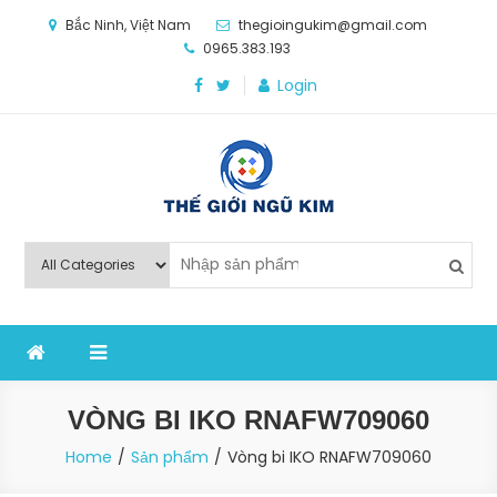
Skip
Bắc Ninh, Việt Nam
thegioingukim@gmail.com
to
0965.383.193
content
Login
Thế Giới Ngũ Kim
Chuyên các loại máy móc, thiết bị vật tư cho công
nghiệp sản xuất
VÒNG BI IKO RNAFW709060
Home
Sản phẩm
Vòng bi IKO RNAFW709060