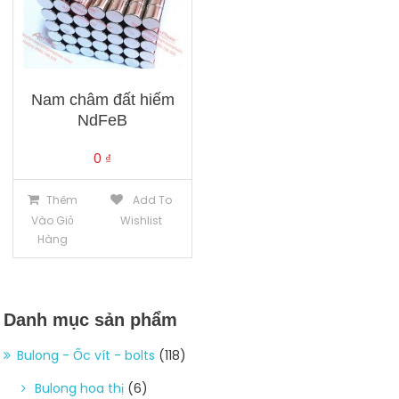
Nam châm đất hiếm
NdFeB
0
₫
Thêm
Add To
Vào Giỏ
Wishlist
Hàng
Danh mục sản phẩm
Bulong - Ốc vít - bolts
(118)
Bulong hoa thị
(6)