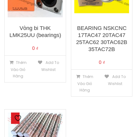
Vòng bi THK
BEARING NSKCNC
LMK25UU (bearings)
17TAC47 20TAC47
25TAC62 30TAC62B
0
₫
35TAC72B
0
₫
Thêm
Add To
Vào Giỏ
Wishlist
Hàng
Thêm
Add To
Vào Giỏ
Wishlist
Hàng