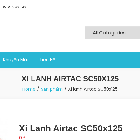
0965.383.193
ng nghiệp sản xuất
Khuyến Mãi
Liên Hệ
XI LANH AIRTAC SC50X125
Home
Sản phẩm
Xi lanh Airtac SC50x125
Xi Lanh Airtac SC50x125
0
₫