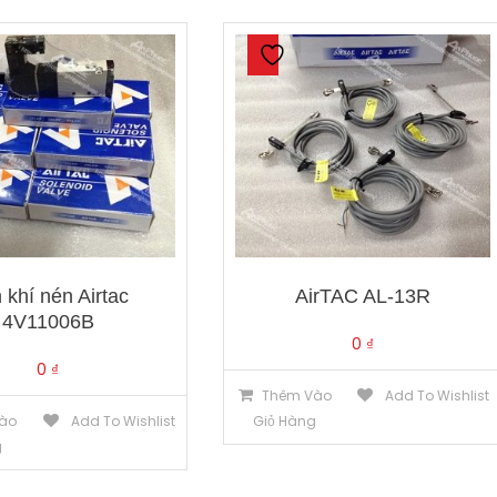
 khí nén Airtac
AirTAC AL-13R
4V11006B
0
₫
0
₫
Thêm Vào
Add To Wishlist
ào
Add To Wishlist
Giỏ Hàng
g