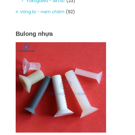
Yokogawa - Airtac
(23)
Vòng bi - nam châm
(92)
Bulong nhựa