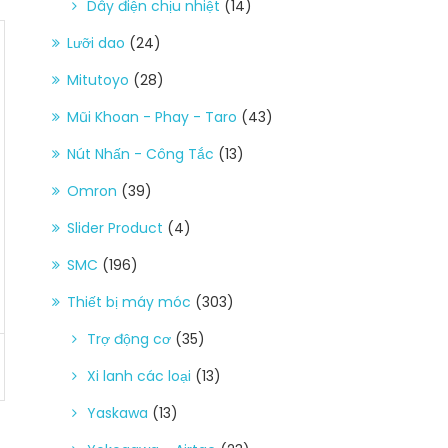
Dây điện chịu nhiệt
(14)
Lưỡi dao
(24)
Mitutoyo
(28)
Mũi Khoan - Phay - Taro
(43)
Nút Nhấn - Công Tắc
(13)
Omron
(39)
Slider Product
(4)
SMC
(196)
Thiết bị máy móc
(303)
Trợ động cơ
(35)
Xi lanh các loại
(13)
Yaskawa
(13)