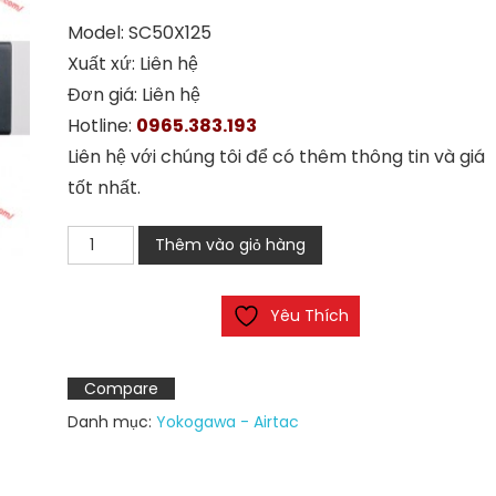
Model: SC50X125
Xuất xứ: Liên hệ
Đơn giá: Liên hệ
Hotline:
0965.383.193
Liên hệ với chúng tôi để có thêm thông tin và giá
tốt nhất.
Xi
Thêm vào giỏ hàng
lanh
Airtac
Yêu Thích
SC50x125
số
lượng
Compare
Danh mục:
Yokogawa - Airtac