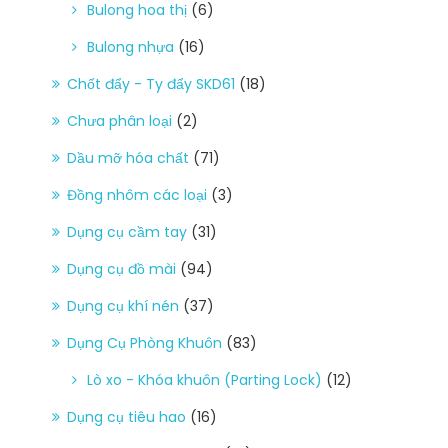
Bulong hoa thị
(6)
Bulong nhựa
(16)
Chốt đẩy - Ty đẩy SKD61
(18)
Chưa phân loại
(2)
Dầu mỡ hóa chất
(71)
Đồng nhôm các loại
(3)
Dụng cụ cầm tay
(31)
Dụng cụ đồ mài
(94)
Dụng cụ khí nén
(37)
Dụng Cụ Phòng Khuôn
(83)
Lò xo - Khóa khuôn (Parting Lock)
(12)
Dụng cụ tiêu hao
(16)