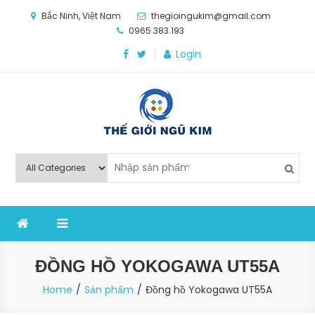
Skip
Bắc Ninh, Việt Nam
thegioingukim@gmail.com
to
0965.383.193
content
Login
Thế Giới Ngũ Kim
Chuyên các loại máy móc, thiết bị vật tư cho công
nghiệp sản xuất
ĐỒNG HỒ YOKOGAWA UT55A
Home
Sản phẩm
Đồng hồ Yokogawa UT55A