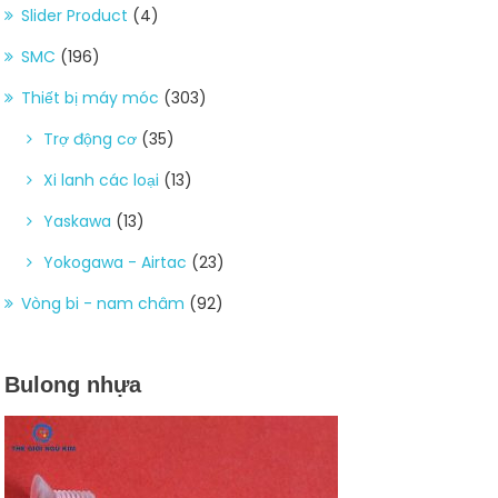
Slider Product
(4)
SMC
(196)
Thiết bị máy móc
(303)
Trợ động cơ
(35)
Xi lanh các loại
(13)
Yaskawa
(13)
Yokogawa - Airtac
(23)
Vòng bi - nam châm
(92)
Bulong nhựa