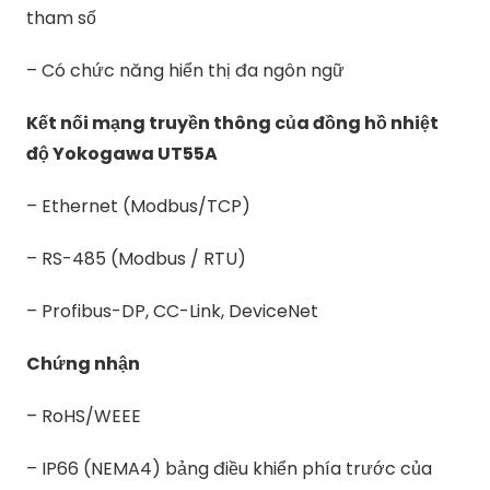
tham số
– Có chức năng hiển thị đa ngôn ngữ
Kết nối mạng truyền thông của đồng hồ nhiệt
độ Yokogawa UT55A
– Ethernet (Modbus/TCP)
– RS-485 (Modbus / RTU)
– Profibus-DP, CC-Link, DeviceNet
Chứng nhận
– RoHS/WEEE
– IP66 (NEMA4) bảng điều khiển phía trước của