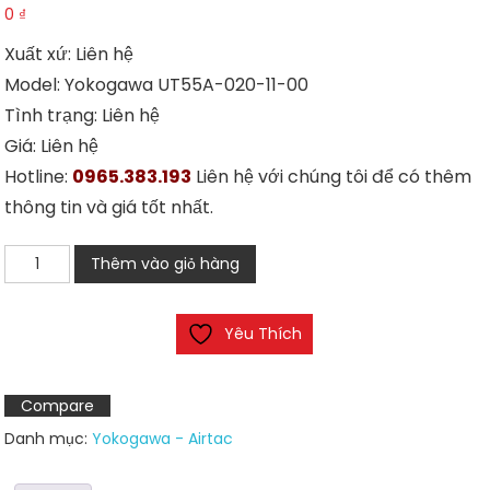
0
₫
Xuất xứ: Liên hệ
Model: Yokogawa UT55A-020-11-00
Tình trạng: Liên hệ
Giá: Liên hệ
Hotline:
0965.383.193
Liên hệ với chúng tôi để có thêm
thông tin và giá tốt nhất.
Đồng
Thêm vào giỏ hàng
hồ
Yokogawa
Yêu Thích
UT55A
số
lượng
Compare
Danh mục:
Yokogawa - Airtac