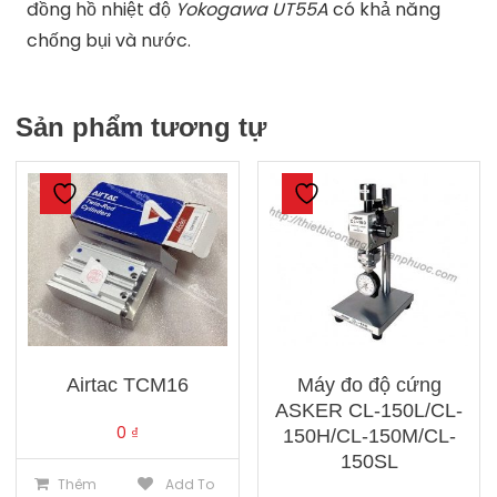
đồng hồ nhiệt độ
Yokogawa UT55A
có khả năng
chống bụi và nước.
Sản phẩm tương tự
Airtac TCM16
Máy đo độ cứng
ASKER CL-150L/CL-
0
₫
150H/CL-150M/CL-
150SL
Thêm
Add To