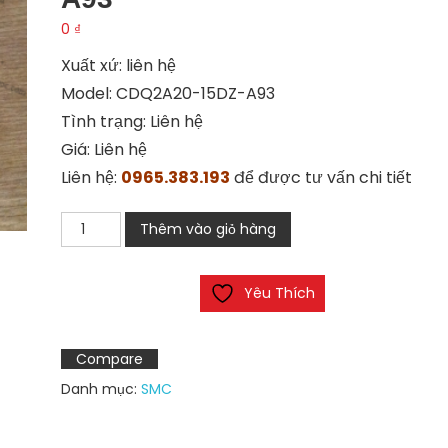
0
₫
Xuất xứ: liên hệ
Model: CDQ2A20-15DZ-A93
Tình trạng: Liên hệ
Giá: Liên hệ
Liên hệ:
0965.383.193
để được tư vấn chi tiết
Xi
Thêm vào giỏ hàng
Lanh
SMC
Yêu Thích
CDQ2A20-
15DZ-
A93
Compare
số
Danh mục:
SMC
lượng