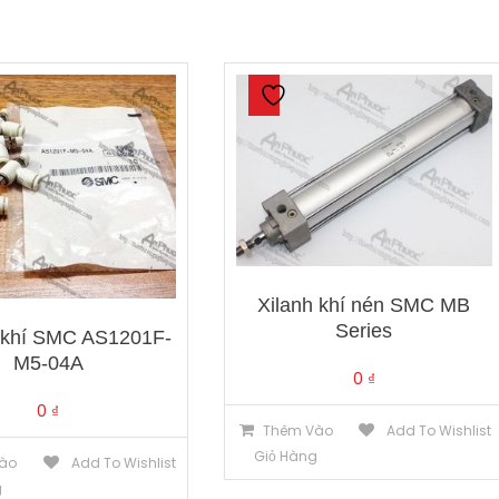
Xilanh khí nén SMC MB
Series
 khí SMC AS1201F-
M5-04A
0
₫
0
₫
Thêm Vào
Add To Wishlist
Giỏ Hàng
ào
Add To Wishlist
g