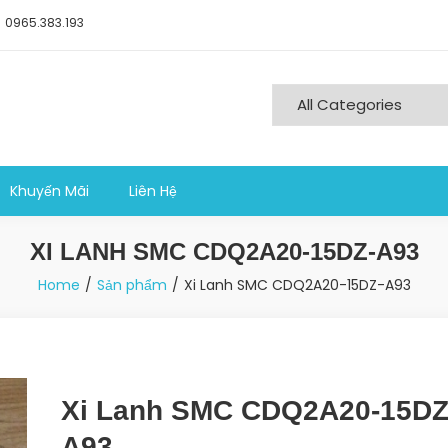
0965.383.193
ng nghiệp sản xuất
Khuyến Mãi
Liên Hệ
XI LANH SMC CDQ2A20-15DZ-A93
Home
Sản phẩm
Xi Lanh SMC CDQ2A20-15DZ-A93
Xi Lanh SMC CDQ2A20-15DZ
A93