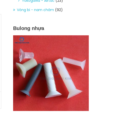
Yokogawa - Airtac
(23)
Vòng bi - nam châm
(92)
Bulong nhựa