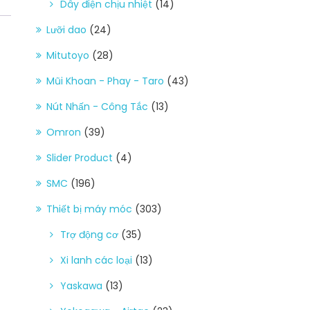
Dây điện chịu nhiệt
(14)
Lưỡi dao
(24)
Mitutoyo
(28)
Mũi Khoan - Phay - Taro
(43)
Nút Nhấn - Công Tắc
(13)
Omron
(39)
Slider Product
(4)
SMC
(196)
Thiết bị máy móc
(303)
Trợ động cơ
(35)
Xi lanh các loại
(13)
Yaskawa
(13)