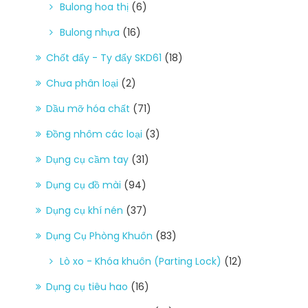
Bulong hoa thị
(6)
Bulong nhựa
(16)
Chốt đẩy - Ty đẩy SKD61
(18)
Chưa phân loại
(2)
Dầu mỡ hóa chất
(71)
Đồng nhôm các loại
(3)
Dụng cụ cầm tay
(31)
Dụng cụ đồ mài
(94)
Dụng cụ khí nén
(37)
Dụng Cụ Phòng Khuôn
(83)
Lò xo - Khóa khuôn (Parting Lock)
(12)
Dụng cụ tiêu hao
(16)