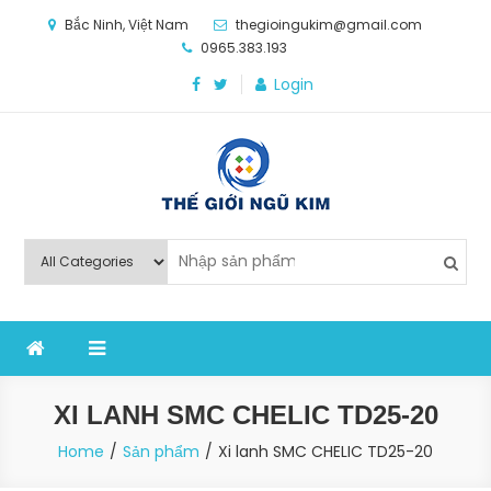
Skip
Bắc Ninh, Việt Nam
thegioingukim@gmail.com
to
0965.383.193
content
Login
Thế Giới Ngũ Kim
Chuyên các loại máy móc, thiết bị vật tư cho công
nghiệp sản xuất
XI LANH SMC CHELIC TD25-20
Home
Sản phẩm
Xi lanh SMC CHELIC TD25-20