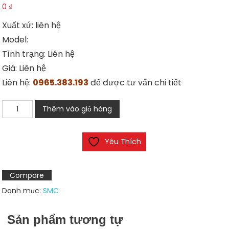
0
₫
Xuất xứ: liên hệ
Model:
Tình trạng: Liên hệ
Giá: Liên hệ
Liên hệ:
0965.383.193
để được tư vấn chi tiết
Xi
Thêm vào giỏ hàng
lanh
SMC
Yêu Thích
CHELIC
TD25-
20
Compare
số
Danh mục:
SMC
lượng
Sản phẩm tương tự