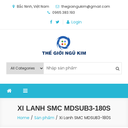
Skip
Bắc Ninh, Việt Nam
thegioingukim@gmail.com
to
0965.383.193
content
Login
Thế Giới Ngũ Kim
Chuyên các loại máy móc, thiết bị vật tư cho công
nghiệp sản xuất
XI LANH SMC MDSUB3-180S
Home
Sản phẩm
Xi Lanh SMC MDSUB3-180S