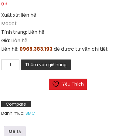
0
₫
Xuất xứ: liên hệ
Model:
Tình trạng: Liên hệ
Giá: Liên hệ
Liên hệ:
0965.383.193
để được tư vấn chi tiết
Xi
Thêm vào giỏ hàng
Lanh
SMC
Yêu Thích
MDSUB3-
180S
số
Compare
lượng
Danh mục:
SMC
Mô tả