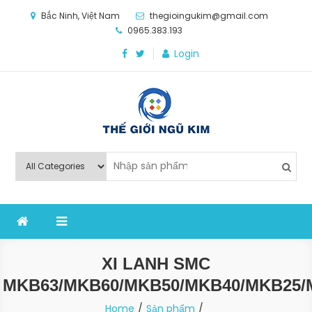
Skip
Bắc Ninh, Việt Nam
thegioingukim@gmail.com
to
0965.383.193
content
Login
Thế Giới Ngũ Kim
Chuyên các loại máy móc, thiết bị vật tư cho công
nghiệp sản xuất
XI LANH SMC
MKB63/MKB60/MKB50/MKB40/MKB25/
Home
Sản phẩm