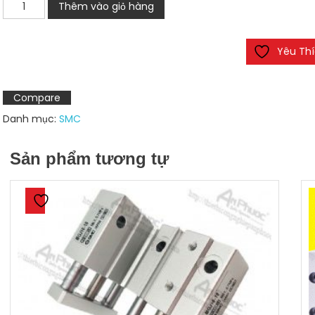
Xi
Thêm vào giỏ hàng
lanh
SMC
Yêu Th
MKB63/MKB60/MKB50/MKB40/MKB25/MKB20/MKB16/MKB12
số
lượng
Compare
Danh mục:
SMC
Sản phẩm tương tự