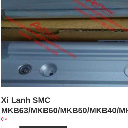
Xi Lanh SMC
MKB63/MKB60/MKB50/MKB40/M
0
₫