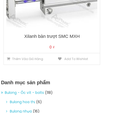
Xilanh bàn trượt SMC MXH
0
₫
Thêm Vào Giỏ Hàng
Add To Wishlist
Danh mục sản phẩm
Bulong - Ốc vít - bolts
(118)
Bulong hoa thị
(6)
Bulong nhựa
(16)