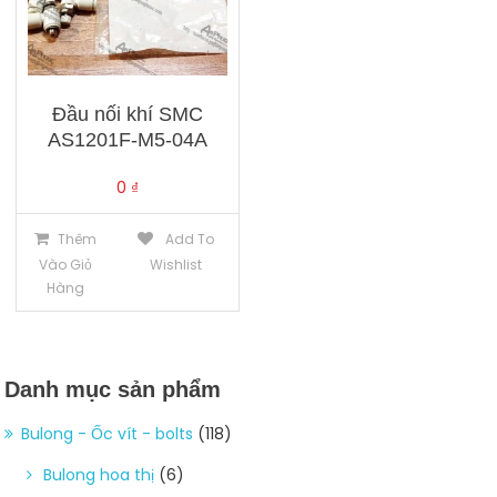
Đầu nối khí SMC
AS1201F-M5-04A
0
₫
Thêm
Add To
Vào Giỏ
Wishlist
Hàng
Danh mục sản phẩm
Bulong - Ốc vít - bolts
(118)
Bulong hoa thị
(6)