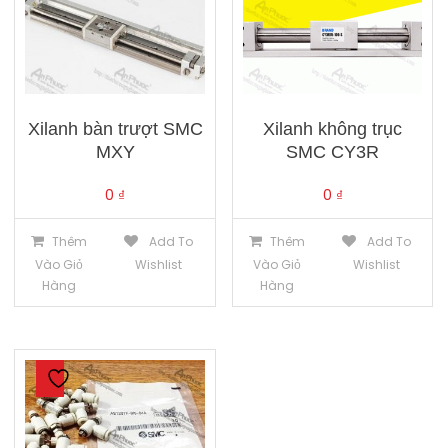
Xilanh bàn trượt SMC
Xilanh không trục
MXY
SMC CY3R
0
₫
0
₫
Thêm
Add To
Thêm
Add To
Vào Giỏ
Wishlist
Vào Giỏ
Wishlist
Hàng
Hàng