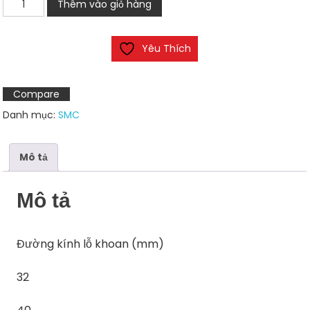
Thêm vào giỏ hàng
khí
nén
Yêu Thích
SMC
MB
Series
Compare
số
Danh mục:
SMC
lượng
Mô tả
Mô tả
Đường kính lỗ khoan (mm)
32