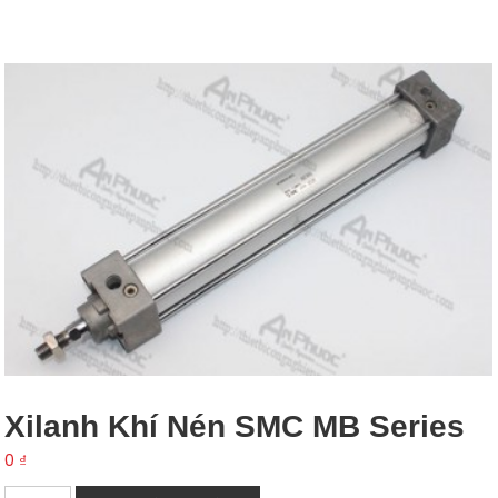
Xilanh Khí Nén SMC MB Series
0
₫
Xilanh