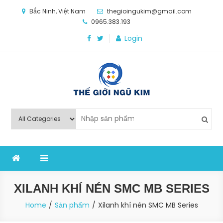
Skip
Bắc Ninh, Việt Nam
thegioingukim@gmail.com
to
0965.383.193
content
Login
Thế Giới Ngũ Kim
Chuyên các loại máy móc, thiết bị vật tư cho công
nghiệp sản xuất
XILANH KHÍ NÉN SMC MB SERIES
Home
Sản phẩm
Xilanh khí nén SMC MB Series