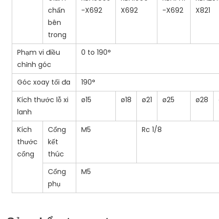
chấn
-X692
X692
-X692
X821
bên
trong
Phạm vi điều
0 to 190°
chỉnh góc
Góc xoay tối đa
190°
Kích thước lỗ xi
ø15
ø18
ø21
ø25
ø28
lanh
Kích
Cổng
M5
Rc 1/8
thước
kết
cổng
thúc
Cổng
M5
phụ