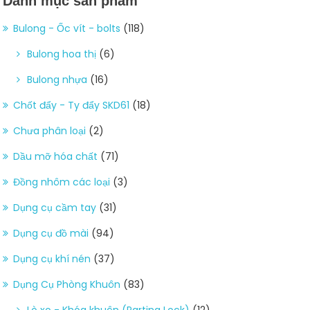
Danh mục sản phẩm
Bulong - Ốc vít - bolts
(118)
Bulong hoa thị
(6)
Bulong nhựa
(16)
Chốt đẩy - Ty đẩy SKD61
(18)
Chưa phân loại
(2)
Dầu mỡ hóa chất
(71)
Đồng nhôm các loại
(3)
Dụng cụ cầm tay
(31)
Dụng cụ đồ mài
(94)
Dụng cụ khí nén
(37)
Dụng Cụ Phòng Khuôn
(83)
Lò xo - Khóa khuôn (Parting Lock)
(12)