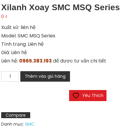
Xilanh Xoay SMC MSQ Series
0
₫
Xuất xứ: liên hệ
Model: SMC MSQ Series
Tình trạng: Liên hệ
Giá: Liên hệ
Liên hệ:
0965.383.193
để được tư vấn chi tiết
Xilanh
Thêm vào giỏ hàng
xoay
SMC
Yêu Thích
MSQ
Series
số
Compare
lượng
Danh mục:
SMC