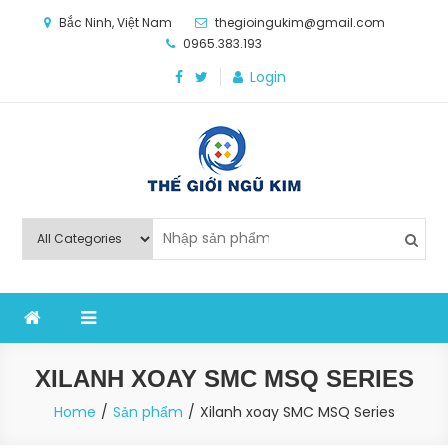
Skip
Bắc Ninh, Việt Nam
thegioingukim@gmail.com
to
0965.383.193
content
Login
Thế Giới Ngũ Kim
Chuyên các loại máy móc, thiết bị vật tư cho công
nghiệp sản xuất
XILANH XOAY SMC MSQ SERIES
Home
Sản phẩm
Xilanh xoay SMC MSQ Series