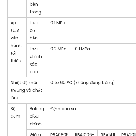
bên
trong
Áp
Loại
0.1 MPa
suất
cơ
vận
bản
hành
Loại
0.2 MPa
0.1 MPa
–
tối
chính
thiểu
xác
cao
Nhiệt độ môi
0 to 60 °C (không đóng băng)
trường và chất
lỏng
Bộ
Bulong
Đệm cao su
đệm
điều
chỉnh
Giảm
RBA0805
RBA1006-
RBA1411
RBA201