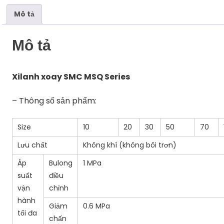
Mô tả
Mô tả
Xilanh xoay SMC MSQ Series
– Thông số sản phẩm:
Size
10
20
30
50
70
Lưu chất
Không khí (không bôi trơn)
Áp
Bulong
1 MPa
suất
điều
vận
chỉnh
hành
Giảm
0.6 MPa
tối đa
chấn