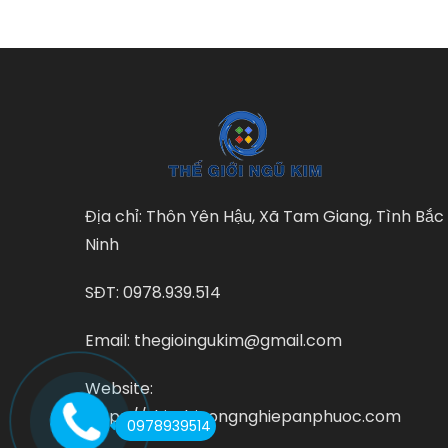
Địa chỉ: Thôn Yên Hậu, Xã Tam Giang, Tình Bắc
Ninh
SĐT: 0978.939.514
Email: thegioingukim@gmail.com
Website:
https://thietbicongnghiepanphuoc.com
0978939514