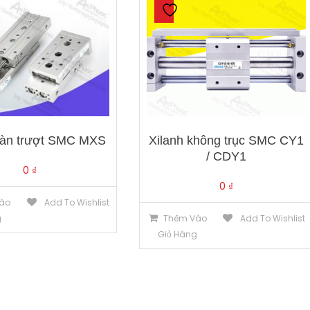
bàn trượt SMC MXS
Xilanh không trục SMC CY1
/ CDY1
0
₫
0
₫
ào
Add To Wishlist
g
Thêm Vào
Add To Wishlist
Giỏ Hàng