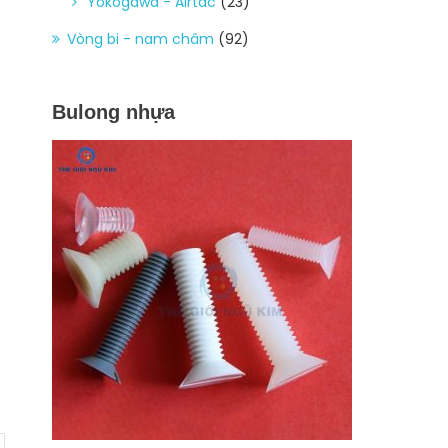
Yokogawa - Airtac
(23)
Vòng bi - nam châm
(92)
Bulong nhựa