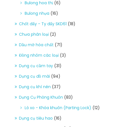
Bulong hoa thị
(6)
Bulong nhựa
(16)
Chốt đẩy - Ty đẩy SKD61
(18)
Chưa phân loại
(2)
Dầu mỡ hóa chất
(71)
Đồng nhôm các loại
(3)
Dụng cụ cầm tay
(31)
Dụng cụ đồ mài
(94)
Dụng cụ khí nén
(37)
Dụng Cụ Phòng Khuôn
(83)
Lò xo - Khóa khuôn (Parting Lock)
(12)
Dụng cụ tiêu hao
(16)