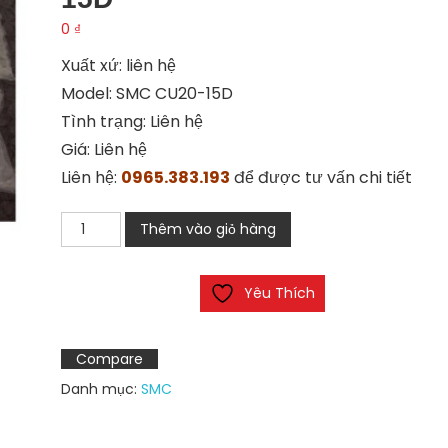
0
₫
Xuất xứ: liên hệ
Model: SMC CU20-15D
Tình trạng: Liên hệ
Giá: Liên hệ
Liên hệ:
0965.383.193
để được tư vấn chi tiết
Xy
Thêm vào giỏ hàng
lanh
khí
Yêu Thích
nén
SMC
CU20-
Compare
15D
Danh mục:
SMC
số
lượng