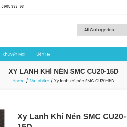
0965.383.193
ng nghiệp sản xuất
Khuyến Mãi
Liên Hệ
XY LANH KHÍ NÉN SMC CU20-15D
Home
Sản phẩm
Xy lanh khí nén SMC CU20-15D
Xy Lanh Khí Nén SMC CU20-
15D