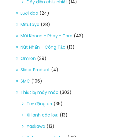
Dây điện chịu nhiệt
(14)
Lưỡi dao
(24)
Mitutoyo
(28)
Mũi Khoan - Phay - Taro
(43)
Nút Nhấn - Công Tắc
(13)
Omron
(39)
Slider Product
(4)
SMC
(196)
Thiết bị máy móc
(303)
Trợ động cơ
(35)
Xi lanh các loại
(13)
Yaskawa
(13)