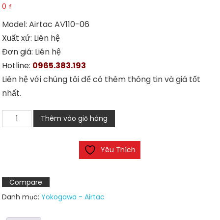
0
₫
Model: Airtac AV110-06
Xuất xứ: Liên hệ
Đơn giá: Liên hệ
Hotline:
0965.383.193
Liên hệ với chúng tôi để có thêm thông tin và giá tốt
nhất.
Airtac
Thêm vào giỏ hàng
AV110-
06
Yêu Thích
số
lượng
Compare
Danh mục:
Yokogawa - Airtac