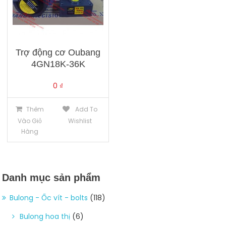
Trợ động cơ Oubang
4GN18K-36K
0
₫
Thêm
Add To
Vào Giỏ
Wishlist
Hàng
Danh mục sản phẩm
Bulong - Ốc vít - bolts
(118)
Bulong hoa thị
(6)