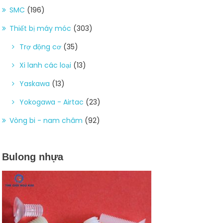
SMC
(196)
Thiết bị máy móc
(303)
Trợ động cơ
(35)
Xi lanh các loại
(13)
Yaskawa
(13)
Yokogawa - Airtac
(23)
Vòng bi - nam châm
(92)
Bulong nhựa