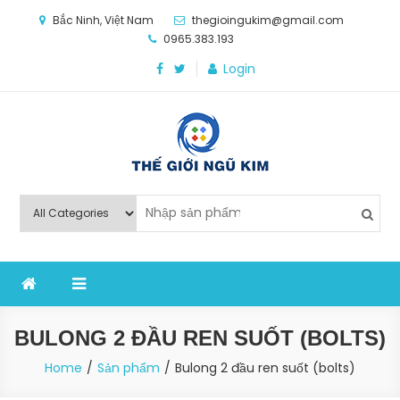
Skip
Bắc Ninh, Việt Nam
thegioingukim@gmail.com
to
0965.383.193
content
Login
Thế Giới Ngũ Kim
Chuyên các loại máy móc, thiết bị vật tư cho công
nghiệp sản xuất
BULONG 2 ĐẦU REN SUỐT (BOLTS)
Home
Sản phẩm
Bulong 2 đầu ren suốt (bolts)