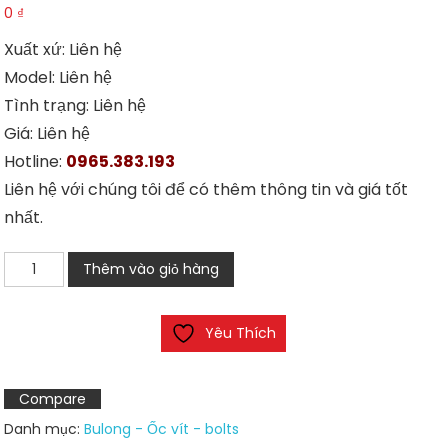
0
₫
Xuất xứ: Liên hệ
Model: Liên hệ
Tình trạng: Liên hệ
Giá: Liên hệ
Hotline:
0965.383.193
Liên hệ với chúng tôi để có thêm thông tin và giá tốt
nhất.
Bulong
Thêm vào giỏ hàng
2
đầu
Yêu Thích
ren
suốt
(bolts)
Compare
số
Danh mục:
Bulong - Ốc vít - bolts
lượng