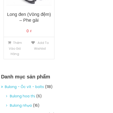
Long đen (Vòng đệm)
– Phe gài
0
₫
Thêm
Add To
Vào Giỏ
Wishlist
Hàng
Danh mục sản phẩm
Bulong - Ốc vít - bolts
(118)
Bulong hoa thị
(6)
Bulong nhựa
(16)