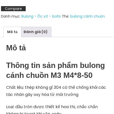
50
Compare
số
Danh mục:
Bulong - Ốc vít - bolts
Thẻ:
bulong cánh chuồn
lượng
Mô tả
Đánh giá (0)
Mô tả
Thông tin sản phẩm bulong
cánh chuồn M3 M4*8-50
Chất liệu: thép không gỉ 304 có thể chống khỏi các
tác nhân gây oxy hóa từ môi trường
Loại: đầu tròn được thiết kế hoa thị, chắc chắn
không bị trượt khi vặn, xoáy