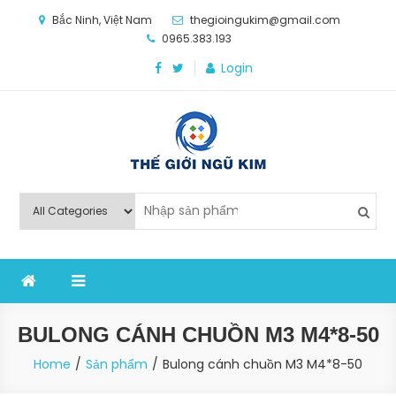
Skip
Bắc Ninh, Việt Nam
thegioingukim@gmail.com
to
0965.383.193
content
Login
Thế Giới Ngũ Kim
Chuyên các loại máy móc, thiết bị vật tư cho công
nghiệp sản xuất
BULONG CÁNH CHUỒN M3 M4*8-50
Home
Sản phẩm
Bulong cánh chuồn M3 M4*8-50