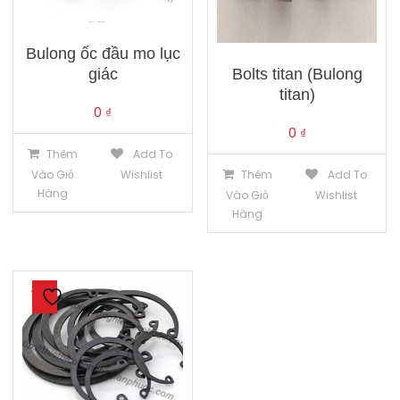
Bulong ốc đầu mo lục
Bolts titan (Bulong
giác
titan)
0
₫
0
₫
Thêm
Add To
Thêm
Add To
Vào Giỏ
Wishlist
Hàng
Vào Giỏ
Wishlist
Hàng