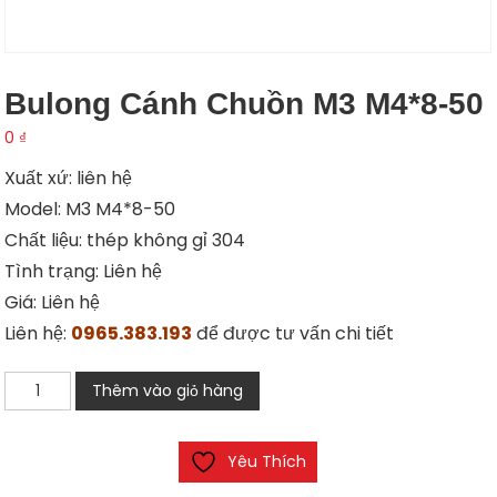
Bulong Cánh Chuồn M3 M4*8-50
0
₫
Xuất xứ: liên hệ
Model: M3 M4*8-50
Chất liệu: thép không gỉ 304
Tình trạng: Liên hệ
Giá: Liên hệ
Liên hệ:
0965.383.193
để được tư vấn chi tiết
Bulong
Thêm vào giỏ hàng
cánh
chuồn
Yêu Thích
M3
M4*8-