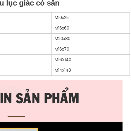
 lục giác có sẵn
M10x25
M16x60
M20x80
M16x70
M16X140
M14x140