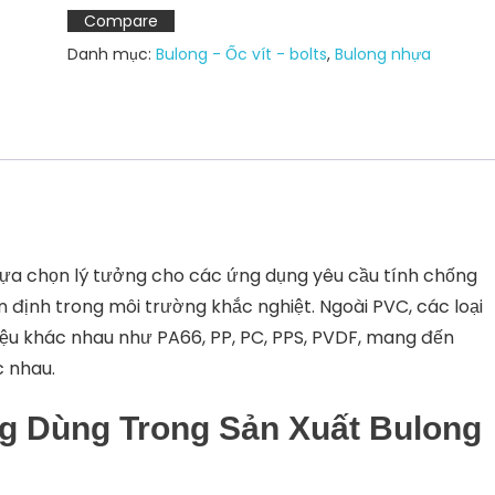
giác
Compare
M8
Danh mục:
Bulong - Ốc vít - bolts
,
Bulong nhựa
-
M12
số
lượng
lựa chọn lý tưởng cho các ứng dụng yêu cầu tính chống
 định trong môi trường khắc nghiệt. Ngoài PVC, các loại
iệu khác nhau như PA66, PP, PC, PPS, PVDF, mang đến
c nhau.
ng Dùng Trong Sản Xuất Bulong