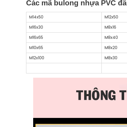
Các mã bulong nhựa PVC đầu
M14x50
M12x50
M16x30
M8x16
M16x65
M8x40
M10x65
M8x20
M12x100
M8x30