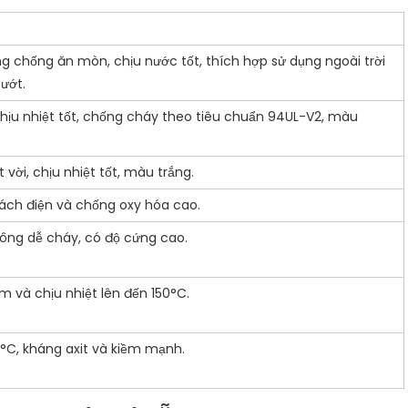
 chống ăn mòn, chịu nước tốt, thích hợp sử dụng ngoài trời
ướt.
hịu nhiệt tốt, chống cháy theo tiêu chuẩn 94UL-V2, màu
vời, chịu nhiệt tốt, màu trắng.
cách điện và chống oxy hóa cao.
hông dễ cháy, có độ cứng cao.
m và chịu nhiệt lên đến 150°C.
0°C, kháng axit và kiềm mạnh.