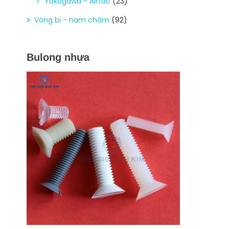
Yokogawa - Airtac
(23)
Vòng bi - nam châm
(92)
Bulong nhựa