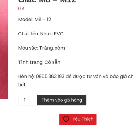
0
₫
Model: M8 – 12
Chất liệu: Nhựa PVC
Màu sắc: Trắng, xám
Tình trạng: Có sẵn
Liên hệ: 0965.383.193 để được tư vấn và báo giá ch
tiết
Bulong
Thêm vào giỏ hàng
nhựa
PVC
Yêu Thích
đầu
lục