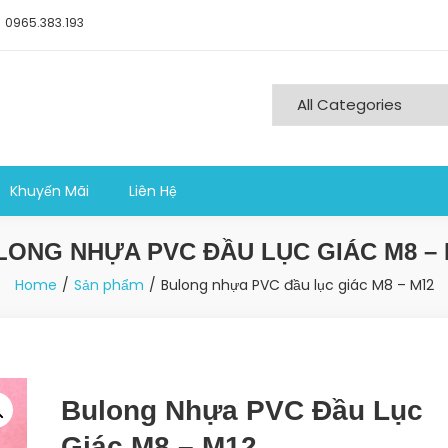
0965.383.193
ng nghiệp sản xuất
Khuyến Mãi
Liên Hệ
LONG NHỰA PVC ĐẦU LỤC GIÁC M8 – 
Home
Sản phẩm
Bulong nhựa PVC đầu lục giác M8 – M12
Bulong Nhựa PVC Đầu Lục
Giác M8 – M12