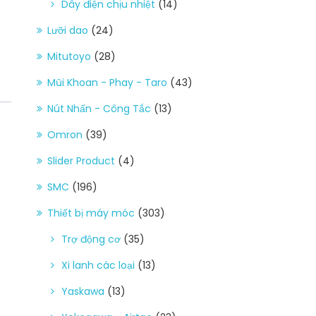
Dây điện chịu nhiệt
(14)
Lưỡi dao
(24)
Mitutoyo
(28)
Mũi Khoan - Phay - Taro
(43)
Nút Nhấn - Công Tắc
(13)
Omron
(39)
Slider Product
(4)
SMC
(196)
Thiết bị máy móc
(303)
Trợ động cơ
(35)
Xi lanh các loại
(13)
Yaskawa
(13)