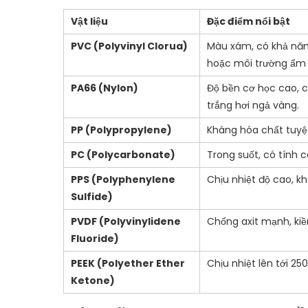
Vật liệu
Đặc điểm nổi bật
PVC (Polyvinyl Clorua)
Màu xám, có khả năng
hoặc môi trường ẩm 
PA66 (Nylon)
Độ bền cơ học cao, c
trắng hơi ngả vàng.
PP (Polypropylene)
Kháng hóa chất tuyệt 
PC (Polycarbonate)
Trong suốt, có tính 
PPS (Polyphenylene
Chịu nhiệt độ cao, k
Sulfide)
PVDF (Polyvinylidene
Chống axit mạnh, kiề
Fluoride)
PEEK (Polyether Ether
Chịu nhiệt lên tới 25
Ketone)