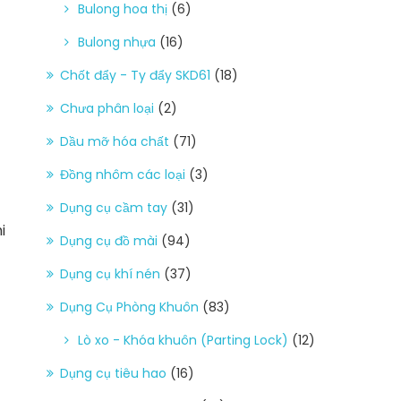
Bulong hoa thị
(6)
Bulong nhựa
(16)
Chốt đẩy - Ty đẩy SKD61
(18)
Chưa phân loại
(2)
Dầu mỡ hóa chất
(71)
Đồng nhôm các loại
(3)
Dụng cụ cầm tay
(31)
i
Dụng cụ đồ mài
(94)
Dụng cụ khí nén
(37)
Dụng Cụ Phòng Khuôn
(83)
Lò xo - Khóa khuôn (Parting Lock)
(12)
Dụng cụ tiêu hao
(16)