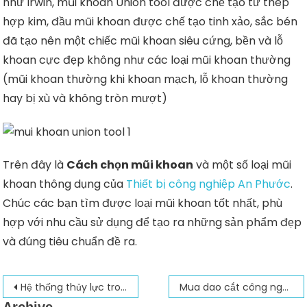
như Irwin, mũi khoan Union tool được chế tạo từ thép
hợp kim, đầu mũi khoan được chế tạo tinh xảo, sắc bén
đã tạo nên một chiếc mũi khoan siêu cứng, bền và lỗ
khoan cực đẹp không như các loại mũi khoan thường
(mũi khoan thường khi khoan mạch, lỗ khoan thường
hay bị xù và không tròn mượt)
Trên đây là
Cách chọn mũi khoan
và một số loại mũi
khoan thông dụng của
Thiết bị công nghiệp An Phước
.
Chúc các bạn tìm được loại mũi khoan tốt nhất, phù
hợp với nhu cầu sử dụng để tạo ra những sản phẩm đẹp
và đúng tiêu chuẩn đề ra.
Điều
Hệ thống thủy lực trong máy đào, máy xúc
Mua dao cắt công nghiệp ở đâu chất lượng nhất?
Archive