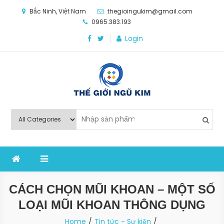
Skip
Bắc Ninh, Việt Nam
thegioingukim@gmail.com
to
0965.383.193
content
Login
Thế Giới Ngũ Kim
Chuyên các loại máy móc, thiết bị vật tư cho công
nghiệp sản xuất
CÁCH CHỌN MŨI KHOAN – MỘT SỐ
LOẠI MŨI KHOAN THÔNG DỤNG
Home
Tin tức - Sự kiện