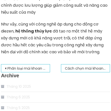
chỉnh được lưu lượng giúp giảm công suất và nâng cao
hiệu suất của máy
Như vậy, cùng với công nghệ áp dụng cho động cơ
diezen,
hệ thống thủy lực
đã tạo ra một thế hệ máy
xây dựng mới có khả năng vượt trội, có thể đáp ứng
được hầu hết các yêu cầu trong công nghệ xây dựng
hiện đại với độ chính xác cao và bảo về môi trường.
Điều
Phân loại mũi khoan – Địa chỉ mua mũi khoan chính hãng
Cách chọn mũi khoan – một số loại mũi khoan thông dụng
Archive
hướng
bài
Tháng 10 2025
viết
Tháng 6 2025
Tháng 5 2025