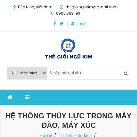
Skip
Bắc Ninh, Việt Nam
thegioingukim@gmail.com
to
0965.383.193
content
Login
Thế Giới Ngũ Kim
Chuyên các loại máy móc, thiết bị vật tư cho công
nghiệp sản xuất
HỆ THỐNG THỦY LỰC TRONG MÁY
ĐÀO, MÁY XÚC
Home
Tin tức - Sự kiện