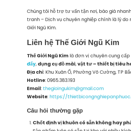
Chúng tôi hỗ trợ tư vấn tận nơi, báo giá nhan
tranh – Dịch vụ chuyên nghiệp chính là lý d
Giới Ngũ Kim.
Liên hệ Thế Giới Ngũ Kim
Thế Giới Ngũ Kim
là đơn vị chuyên cung cấp
đẩy
,
dụng cụ đồ mài
,
vật tư – thiết bị tiêu 
Địa chỉ
: Khu Xuân Ổ, Phường Võ Cường, TP Bắ
Hotline
: 0965.383.193
Email
:
thegioingukim@gmail.com
Website
:
https://thietbicongnghiepanphuo
Câu hỏi thường gặp
Chốt định vị khuôn có sẵn không hay ph
Sản phẩm luôn có sẵn tại kho với nhiều kíc