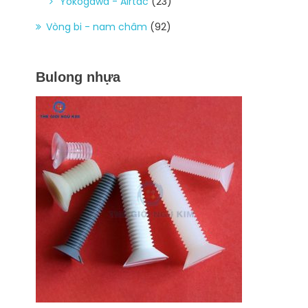
Yokogawa - Airtac
(23)
Vòng bi - nam châm
(92)
Bulong nhựa