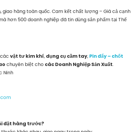
h, giao hàng toàn quốc. Cam kết chất lượng – Giá cả cạnh
o mà hơn 500 doanh nghiệp đã tin dùng sản phẩm tại Thế
 các
vật tư kim khí
,
dụng cụ cầm tay
,
Pin đẩy – chốt
hao
chuyên biệt cho
các Doanh Nghiệp Sản Xuất
.
c Ninh
c.com
ải đặt hàng trước?
h thước khác nhau, giao ngay trong ngày.