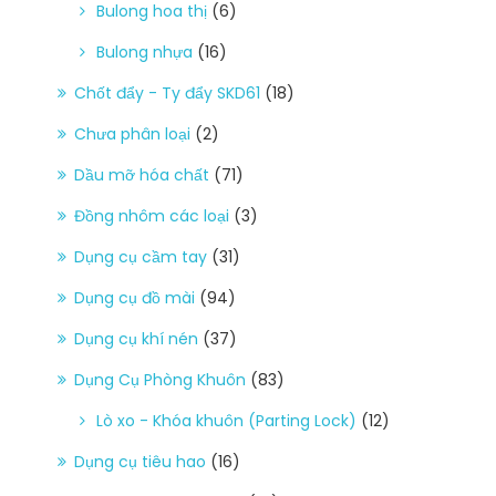
Bulong hoa thị
(6)
Bulong nhựa
(16)
Chốt đẩy - Ty đẩy SKD61
(18)
Chưa phân loại
(2)
Dầu mỡ hóa chất
(71)
Đồng nhôm các loại
(3)
Dụng cụ cầm tay
(31)
Dụng cụ đồ mài
(94)
Dụng cụ khí nén
(37)
Dụng Cụ Phòng Khuôn
(83)
Lò xo - Khóa khuôn (Parting Lock)
(12)
Dụng cụ tiêu hao
(16)