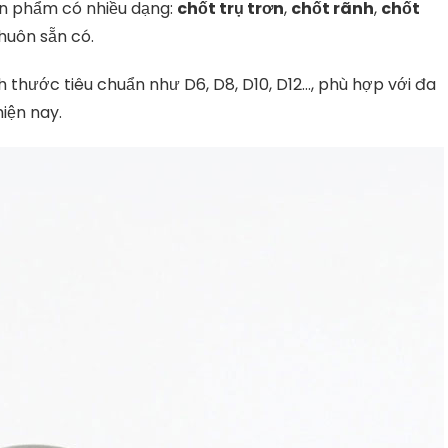
ản phẩm có nhiều dạng:
chốt trụ trơn
,
chốt rãnh
,
chốt
huôn sẵn có.
h thước tiêu chuẩn như D6, D8, D10, D12…, phù hợp với đa
iện nay.