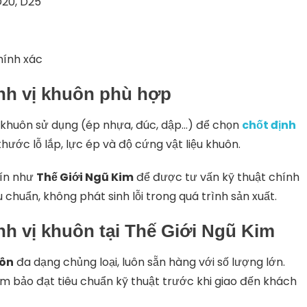
 D20, D25
hính xác
nh vị khuôn phù hợp
i khuôn sử dụng (ép nhựa, đúc, dập…) để chọn
chốt định
hước lỗ lắp, lực ép và độ cứng vật liệu khuôn.
tín như
Thế Giới Ngũ Kim
để được tư vấn kỹ thuật chính
chuẩn, không phát sinh lỗi trong quá trình sản xuất.
nh vị khuôn tại Thế Giới Ngũ Kim
uôn
đa dạng chủng loại, luôn sẵn hàng với số lượng lớn.
m bảo đạt tiêu chuẩn kỹ thuật trước khi giao đến khách