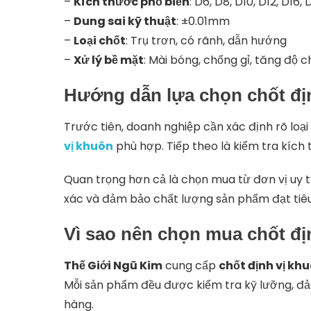
–
Kích thước phổ biến
: D6, D8, D10, D12, D16,
–
Dung sai kỹ thuật
: ±0.01mm
–
Loại chốt
: Trụ trơn, có rãnh, dẫn hướng
–
Xử lý bề mặt
: Mài bóng, chống gỉ, tăng độ c
Hướng dẫn lựa chọn chốt đị
Trước tiên, doanh nghiệp cần xác định rõ loạ
vị khuôn
phù hợp. Tiếp theo là kiểm tra kích t
Quan trọng hơn cả là chọn mua từ đơn vị uy 
xác và đảm bảo chất lượng sản phẩm đạt tiêu 
Vì sao nên chọn mua chốt đị
Thế Giới Ngũ Kim
cung cấp
chốt định vị kh
Mỗi sản phẩm đều được kiểm tra kỹ lưỡng, đả
hàng.