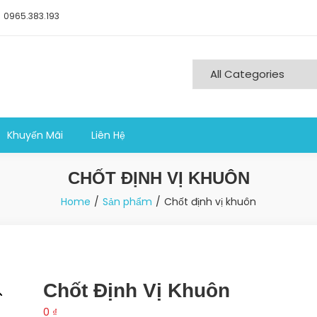
0965.383.193
ng nghiệp sản xuất
Khuyến Mãi
Liên Hệ
CHỐT ĐỊNH VỊ KHUÔN
Home
Sản phẩm
Chốt định vị khuôn
Chốt Định Vị Khuôn
0
₫