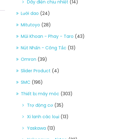
Dây điện chịu nhiệt
(14)
Lưỡi dao
(24)
Mitutoyo
(28)
Mũi Khoan - Phay - Taro
(43)
Nút Nhấn - Công Tắc
(13)
Omron
(39)
Slider Product
(4)
SMC
(196)
Thiết bị máy móc
(303)
Trợ động cơ
(35)
Xi lanh các loại
(13)
Yaskawa
(13)