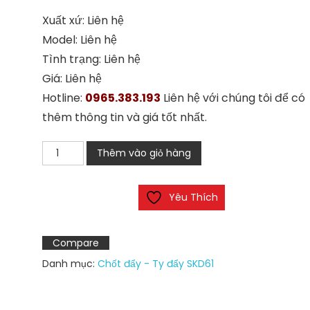
Xuất xứ: Liên hệ
Model: Liên hệ
Tình trạng: Liên hệ
Giá: Liên hệ
Hotline:
0965.383.193
Liên hệ với chúng tôi để có
thêm thông tin và giá tốt nhất.
Chốt
Thêm vào giỏ hàng
định
vị
Yêu Thích
khuôn
số
lượng
Compare
Danh mục:
Chốt đẩy - Ty đẩy SKD61