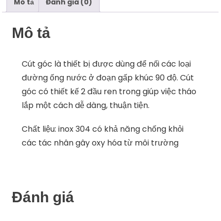
304
Mô tả
Đánh giá (0)
số
lượng
Mô tả
Cút góc là thiết bị được dùng để nối các loại
đường ống nước ở đoạn gấp khúc 90 độ. Cút
góc có thiết kế 2 đầu ren trong giúp việc tháo
lắp một cách dễ dàng, thuận tiện.
Chất liệu: inox 304 có khả năng chống khỏi
các tác nhân gây oxy hóa từ môi trường
Đánh giá