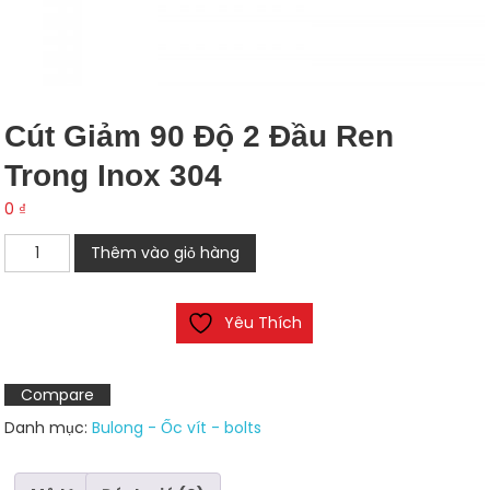
Cút Giảm 90 Độ 2 Đầu Ren
Trong Inox 304
0
₫
Cút
Thêm vào giỏ hàng
giảm
90
Yêu Thích
độ
2
đầu
Compare
ren
Danh mục:
Bulong - Ốc vít - bolts
trong
inox