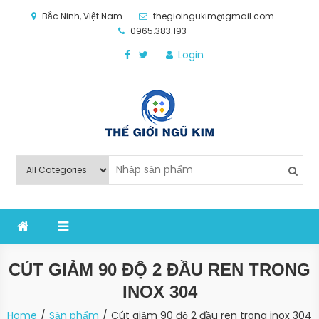
Skip
Bắc Ninh, Việt Nam
thegioingukim@gmail.com
to
0965.383.193
content
Login
Thế Giới Ngũ Kim
Chuyên các loại máy móc, thiết bị vật tư cho công
nghiệp sản xuất
CÚT GIẢM 90 ĐỘ 2 ĐẦU REN TRONG
INOX 304
Home
Sản phẩm
Cút giảm 90 độ 2 đầu ren trong inox 304