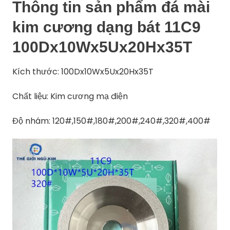
Thông tin sản phẩm đá mài
kim cương dạng bát 11C9
100Dx10Wx5Ux20Hx35T
Kích thước: 100Dx10Wx5Ux20Hx35T
Chất liệu: Kim cương mạ điện
Độ nhám: 120#,150#,180#,200#,240#,320#,400#