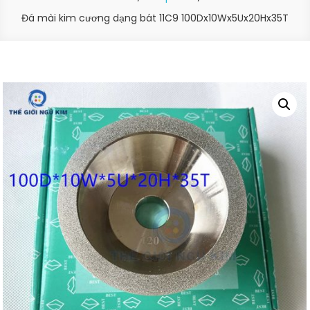
Đá mài kim cương dạng bát 11C9 100Dx10Wx5Ux20Hx35T