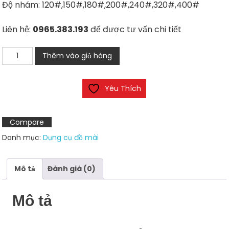
Độ nhám: 120#,150#,180#,200#,240#,320#,400#
Liên hệ:
0965.383.193
để được tư vấn chi tiết
Đá
Thêm vào giỏ hàng
mài
kim
Yêu Thích
cương
dạng
bát
Compare
11C9
Danh mục:
Dụng cụ đồ mài
100Dx10Wx5Ux20Hx35T
số
lượng
Mô tả
Đánh giá (0)
Mô tả