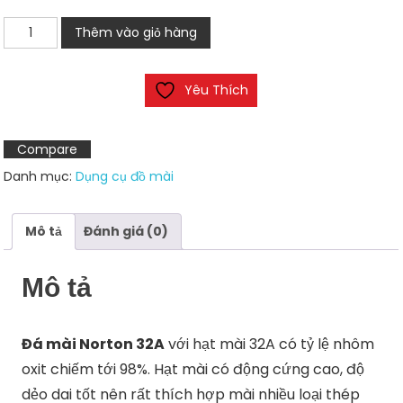
Đá
Thêm vào giỏ hàng
mài
Norton
Yêu Thích
dòng
32A
số
Compare
lượng
Danh mục:
Dụng cụ đồ mài
Mô tả
Đánh giá (0)
Mô tả
Đá mài Norton 32A
với hạt mài 32A có tỷ lệ nhôm
oxit chiếm tới 98%. Hạt mài có động cứng cao, độ
dẻo dai tốt nên rất thích hợp mài nhiều loại thép