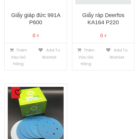
Giấy giáp đức 991A
Giấy ráp Deerfos
P600
KA164 P220
0
₫
0
₫
Thêm
Add To
Thêm
Add To
Vào Giỏ
Wishlist
Vào Giỏ
Wishlist
Hàng
Hàng