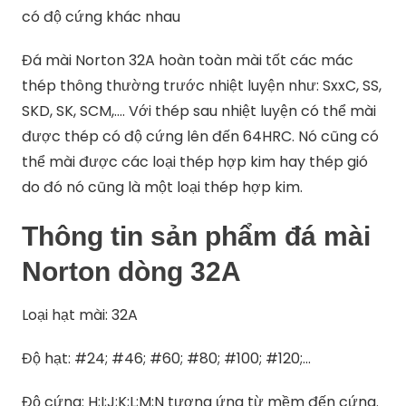
có độ cứng khác nhau
Đá mài Norton 32A hoàn toàn mài tốt các mác
thép thông thường trước nhiệt luyện như: SxxC, SS,
SKD, SK, SCM,…. Với thép sau nhiệt luyện có thể mài
được thép có độ cứng lên đến 64HRC. Nó cũng có
thể mài được các loại thép hợp kim hay thép gió
do đó nó cũng là một loại thép hợp kim.
Thông tin sản phẩm đá mài
Norton dòng 32A
Loại hạt mài: 32A
Độ hạt: #24; #46; #60; #80; #100; #120;…
Độ cứng: H;I;J;K;L;M;N tương ứng từ mềm đến cứng.