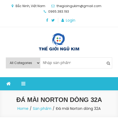
Skip
Bắc Ninh, Việt Nam
thegioingukim@gmail.com
to
0965.383.193
content
Login
Thế Giới Ngũ Kim
Chuyên các loại máy móc, thiết bị vật tư cho công
nghiệp sản xuất
ĐÁ MÀI NORTON DÒNG 32A
Home
Sản phẩm
Đá mài Norton dòng 32A