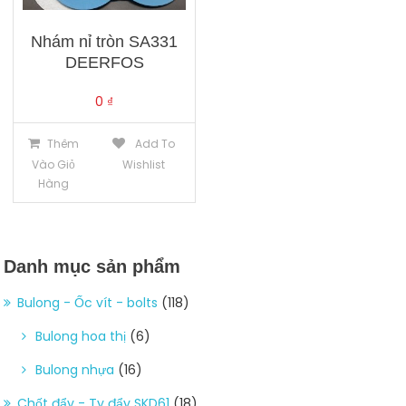
Nhám nỉ tròn SA331
DEERFOS
0
₫
Thêm
Add To
Vào Giỏ
Wishlist
Hàng
Danh mục sản phẩm
Bulong - Ốc vít - bolts
(118)
Bulong hoa thị
(6)
Bulong nhựa
(16)
Chốt đẩy - Ty đẩy SKD61
(18)