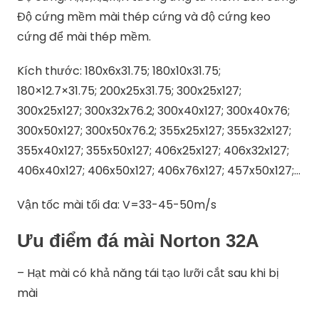
Độ cứng mềm mài thép cứng và độ cứng keo
cứng để mài thép mềm.
Kích thước: 180x6x31.75; 180x10x31.75;
180×12.7×31.75; 200x25x31.75; 300x25x127;
300x25x127; 300x32x76.2; 300x40x127; 300x40x76;
300x50x127; 300x50x76.2; 355x25x127; 355x32x127;
355x40x127; 355x50x127; 406x25x127; 406x32x127;
406x40x127; 406x50x127; 406x76x127; 457x50x127;…
Vận tốc mài tối đa: V=33-45-50m/s
Ưu điểm đá mài Norton 32A
– Hạt mài có khả năng tái tạo lưỡi cắt sau khi bị
mài