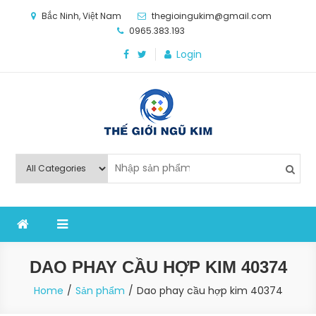
Skip
Bắc Ninh, Việt Nam
thegioingukim@gmail.com
to
0965.383.193
content
Login
Thế Giới Ngũ Kim
Chuyên các loại máy móc, thiết bị vật tư cho công
nghiệp sản xuất
DAO PHAY CẦU HỢP KIM 40374
Home
Sản phẩm
Dao phay cầu hợp kim 40374