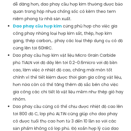
dễ dàng hơn, dao phay cầu hợp kim thường được bảo
quan trong hộp nhựa chống sốc có kèm theo tem
niêm phong từ nhà sản xuất.
Dao phay cầu hợp kim
cứng phù hợp cho việc gia
công phay những loại hợp kim sắt, thép, hợp kim
gang, thép carbon,.. phay các loại thép dụng cụ có độ
cứng lên tới 60HRC.
Dao phay cầu hợp kim vật liệu Micro Grain Carbide
phủ TiALN với độ dày lên tới 0.2-0.6micro với độ bền
cao, làm việc ở nhiệt độ cao, chống mài mòn tốt
chính vì thế tiết kiệm được thời gian gia công vật liệu,
hơn nữa còn có thể tăng thêm độ sắc bén cho việc
gia công các chi tiết là vật liệu mềm như thép gió hay
nhôm.
Dao phay cầu cũng có thể chịu được nhiệt độ cao lên
tới 800 độ C, lớp phủ ALTiN cũng giúp cho dao phay
có được tuổi thọ cao hơn từ 3 đến 10 lần so với các
sản phẩm không có lớp phủ. Độ xoắn hợp lý của dao