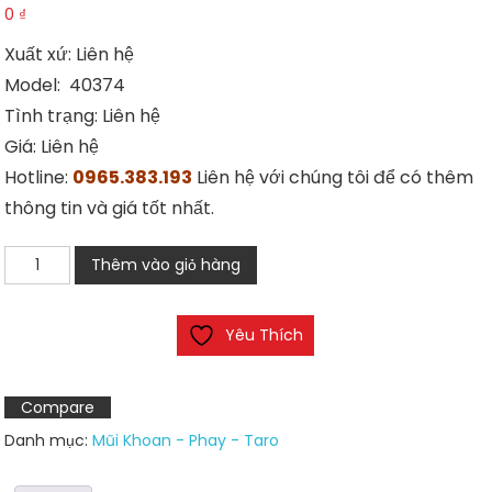
0
₫
Xuất xứ: Liên hệ
Model: 40374
Tình trạng: Liên hệ
Giá: Liên hệ
Hotline:
0965.383.193
Liên hệ với chúng tôi để có thêm
thông tin và giá tốt nhất.
Dao
Thêm vào giỏ hàng
phay
cầu
Yêu Thích
hợp
kim
40374
Compare
số
Danh mục:
Mũi Khoan - Phay - Taro
lượng