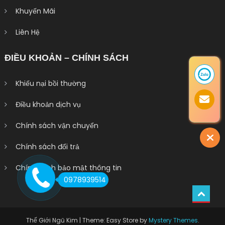
Khuyến Mãi
Liên Hệ
ĐIỀU KHOẢN – CHÍNH SÁCH
Khiếu nại bồi thường
Điều khoản dịch vụ
Chính sách vận chuyển
Chính sách đổi trả
Chính sách bảo mật thông tin
0978939514
Thế Giới Ngũ Kim
|
Theme: Easy Store by
Mystery Themes
.