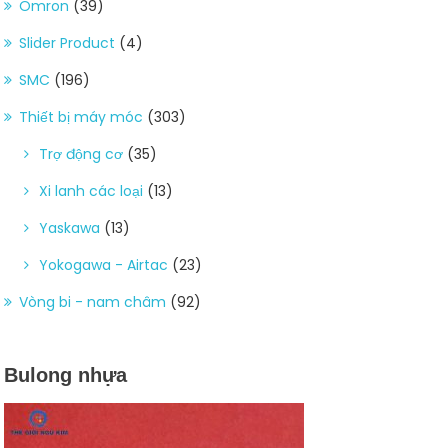
Omron
(39)
Slider Product
(4)
SMC
(196)
Thiết bị máy móc
(303)
Trợ động cơ
(35)
Xi lanh các loại
(13)
Yaskawa
(13)
Yokogawa - Airtac
(23)
Vòng bi - nam châm
(92)
Bulong nhựa