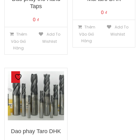
Taps
0
₫
0
₫
Thêm
Add To
Thêm
Add To
Vào Giỏ
Wishlist
Hàng
Vào Giỏ
Wishlist
Hàng
Dao phay Taro DHK