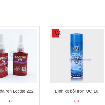
óa ren Loctite 222
Bình xịt bôi trơn QQ 16
0
₫
0
₫