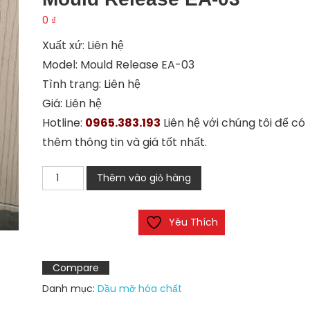
0
₫
Xuất xứ: Liên hệ
Model: Mould Release EA-03
Tình trạng: Liên hệ
Giá: Liên hệ
Hotline:
0965.383.193
Liên hệ với chúng tôi để có
thêm thông tin và giá tốt nhất.
Dầu
Thêm vào giỏ hàng
chống
dính
Yêu Thích
khuôn
Mould
Release
Compare
EA-
Danh mục:
Dầu mỡ hóa chất
03