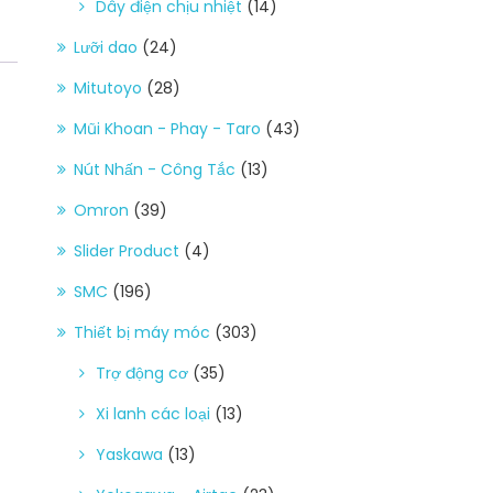
Dây điện chịu nhiệt
(14)
Lưỡi dao
(24)
Mitutoyo
(28)
Mũi Khoan - Phay - Taro
(43)
Nút Nhấn - Công Tắc
(13)
Omron
(39)
Slider Product
(4)
SMC
(196)
Thiết bị máy móc
(303)
Trợ động cơ
(35)
Xi lanh các loại
(13)
Yaskawa
(13)