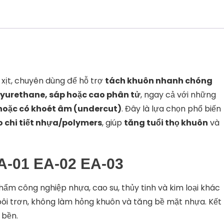
số
lượng
 xịt, chuyên dùng để hỗ trợ
tách khuôn nhanh chóng
lyurethane, sáp hoặc cao phân tử
, ngay cả với những
hoặc có khoét âm (undercut)
. Đây là lựa chọn phổ biến
 chi tiết nhựa/polymers
, giúp
tăng tuổi thọ khuôn
và
A-01 EA-02 EA-03
hẩm công nghiệp nhựa, cao su, thủy tinh và kim loại khác
, bôi trơn, không làm hỏng khuôn và tăng bề mặt nhựa. Kết
 bền.