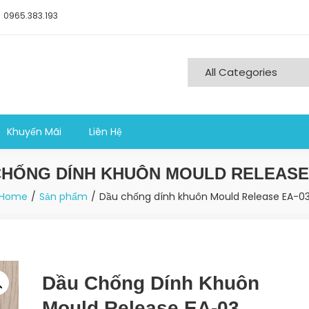
0965.383.193
ng nghiệp sản xuất
Khuyến Mãi
Liên Hệ
CHỐNG DÍNH KHUÔN MOULD RELEASE 
Home
Sản phẩm
Dầu chống dính khuôn Mould Release EA-0
Dầu Chống Dính Khuôn
Mould Release EA-03