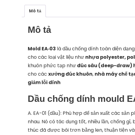
Mô tả
Mô tả
Mold EA‑03
là dầu chống dính toàn diện dạng
cho các loại vật liệu như
nhựa polyester, po
khuôn phức tạp như
đúc sâu (deep-draw) 
cho các
xưởng đúc khuôn
,
nhà máy chế tạo
giảm lỗi dính
Dầu chống dính mould E
A. EA-01 (dầu): Phù hợp để sản xuất các sản p
nhau. Nó có tác dụng tốt, nhiều lần, chống gỉ
thúc đã được bôi trơn bằng len, thuận tiện và