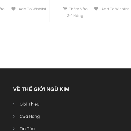
ào
Add To Wishlist
Thêm Vào
Add To Wishlist
g
Giỏ Hàng
VỀ THẾ GIỚI NGŨ KIM
Giới Thiệu
Cửa Hàng
Tin Tức