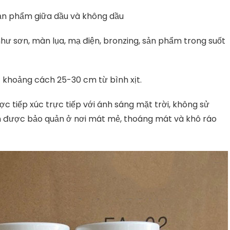
sản phẩm giữa dầu và không dầu
như sơn, màn lụa, mạ điện, bronzing, sản phẩm trong suốt
ở khoảng cách 25-30 cm từ bình xịt.
c tiếp xúc trực tiếp với ánh sáng mặt trời, không sử
n được bảo quản ở nơi mát mẻ, thoáng mát và khô ráo