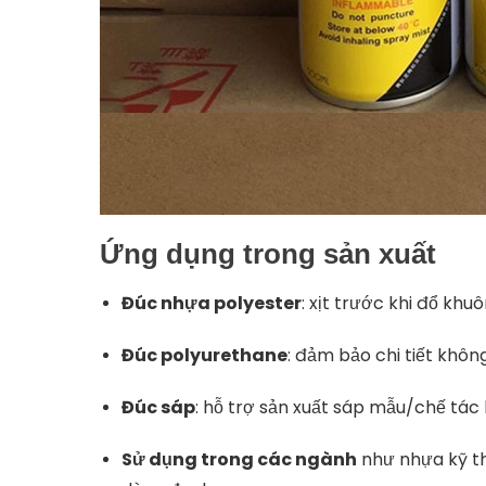
Ứng dụng trong sản xuất
Đúc nhựa polyester
: xịt trước khi đổ kh
Đúc polyurethane
: đảm bảo chi tiết khôn
Đúc sáp
: hỗ trợ sản xuất sáp mẫu/chế tác b
Sử dụng trong các ngành
như nhựa kỹ th