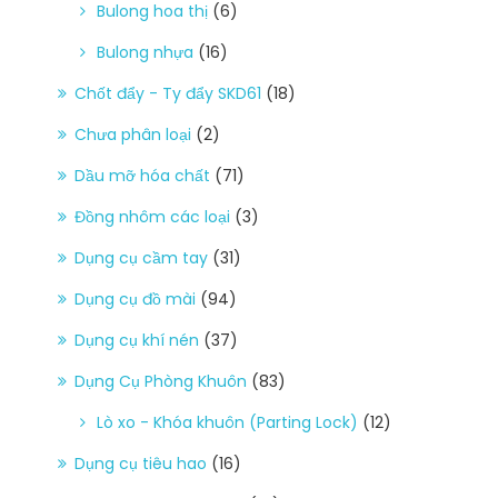
Bulong hoa thị
(6)
Bulong nhựa
(16)
Chốt đẩy - Ty đẩy SKD61
(18)
Chưa phân loại
(2)
Dầu mỡ hóa chất
(71)
Đồng nhôm các loại
(3)
Dụng cụ cầm tay
(31)
Dụng cụ đồ mài
(94)
Dụng cụ khí nén
(37)
Dụng Cụ Phòng Khuôn
(83)
Lò xo - Khóa khuôn (Parting Lock)
(12)
Dụng cụ tiêu hao
(16)