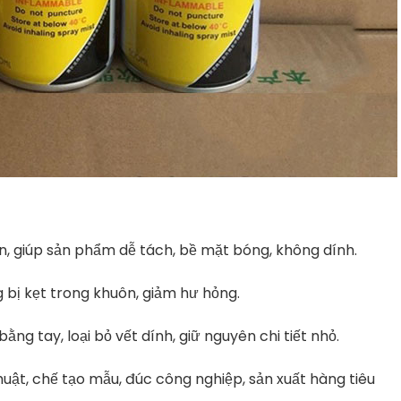
uôn, giúp sản phẩm dễ tách, bề mặt bóng, không dính.
g bị kẹt trong khuôn, giảm hư hỏng.
ằng tay, loại bỏ vết dính, giữ nguyên chi tiết nhỏ.
uật, chế tạo mẫu, đúc công nghiệp, sản xuất hàng tiêu