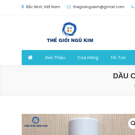
Skip
Bắc Ninh, Việt Nam
thegioingukim@gmail.com
to
content
Thế Giới Ngũ Kim
Chuyên các loại máy móc, thiết bị vật tư cho cô
Giới Thiệu
Cửa Hàng
Tin Tức
DẦU 