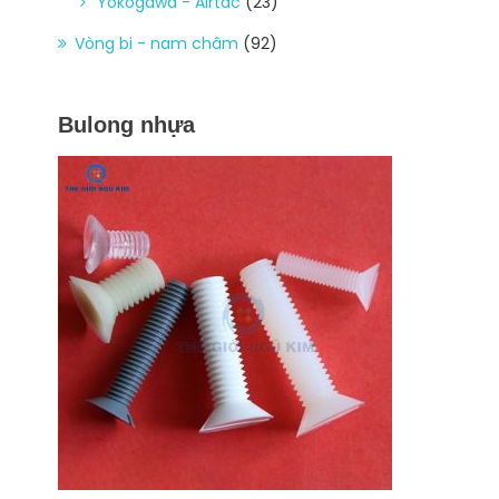
Yokogawa - Airtac
(23)
Vòng bi - nam châm
(92)
Bulong nhựa