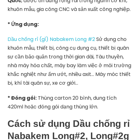
Quốc
, được tin dùng rộng rãi trong ngành cơ khí,
khuôn mẫu, gia công CNC và sản xuất công nghiệp.
* Ứng dụng:
Dầu chống rỉ (gỉ) Nabakem Long #2
Sử dụng cho
khuôn mẫu, thiết bị, công cụ dụng cụ, thiết bị quân
sự cần bảo quản trong thời gian dài, Tàu thuyền,
nhà máy hóa chất, máy bay làm việc ở môi trường
khắc nghiệt như ẩm ướt, nhiều axit… Máy móc thiết
bị, khí tài quân sự, xe cơ giới…
* Đóng gói:
Thùng carton 20 bình, dung tích
420ml hoặc đóng gói dạng thùng lớn.
Cách sử dụng
Dầu chống rỉ
Nabakem Long#2, Long#2g