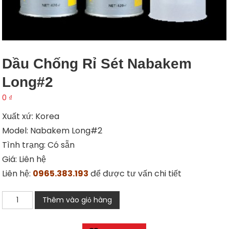
Dầu Chống Rỉ Sét Nabakem
Long#2
0
₫
Xuất xứ: Korea
Model: Nabakem Long#2
Tình trạng: Có sẵn
Giá: Liên hệ
Liên hệ:
0965.383.193
để được tư vấn chi tiết
Dầu
Thêm vào giỏ hàng
chống
rỉ