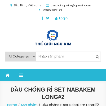
Skip
Bắc Ninh, Việt Nam
thegioingukim@gmail.com
to
0965.383.193
content
Login
Thế Giới Ngũ Kim
Chuyên các loại máy móc, thiết bị vật tư cho công
nghiệp sản xuất
DẦU CHỐNG RỈ SÉT NABAKEM
LONG#2
Home
Sản phẩm
Dầu chống rỉ sét Nabakem Long#2