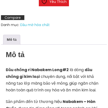
Yêu Thích
sét
Nabakem
Long#2
Compare
số
Danh mục:
Dầu mỡ hóa chất
lượng
Mô tả
Mô tả
Dầu chống rỉ Nabakem Long#2
là dòng
dầu
chống gỉ kim loại
chuyên dụng, nổi bật với khả
năng tạo lớp màng bảo vệ mỏng, giúp ngăn chặn
hoàn toàn quá trình oxy hóa và ăn mòn kim loại.
Sản phẩm đến từ thương hiệu
Nabakem – Hàn