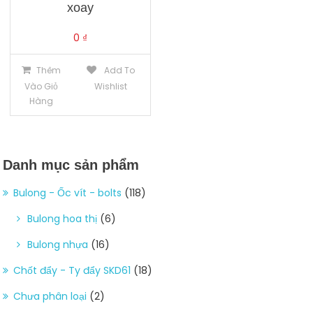
xoay
0
₫
Thêm
Add To
Vào Giỏ
Wishlist
Hàng
Danh mục sản phẩm
Bulong - Ốc vít - bolts
(118)
Bulong hoa thị
(6)
Bulong nhựa
(16)
Chốt đẩy - Ty đẩy SKD61
(18)
Chưa phân loại
(2)