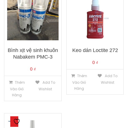
Bình xịt vệ sinh khuôn
Keo dán Loctite 272
Nabakem PMC-3
0
₫
0
₫
Thêm
Add To
Thêm
Add To
Vào Giỏ
Wishlist
Hàng
Vào Giỏ
Wishlist
Hàng