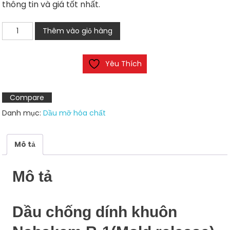
thông tin và giá tốt nhất.
Dầu
Thêm vào giỏ hàng
chống
dính
Yêu Thích
khuôn
Nabakem
R-
Compare
1(Mold
Danh mục:
Dầu mỡ hóa chất
release)
số
lượng
Mô tả
Mô tả
Dầu chống dính khuôn