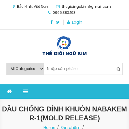
Skip
Bắc Ninh, Việt Nam
thegioingukim@gmail.com
to
0965.383.193
content
Login
Thế Giới Ngũ Kim
Chuyên các loại máy móc, thiết bị vật tư cho công
nghiệp sản xuất
DẦU CHỐNG DÍNH KHUÔN NABAKEM
R-1(MOLD RELEASE)
Home
Sản phẩm