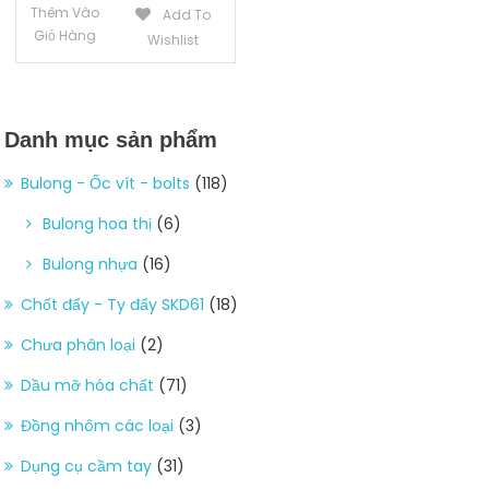
Thêm Vào
Add To
Giỏ Hàng
Wishlist
Danh mục sản phẩm
Bulong - Ốc vít - bolts
(118)
Bulong hoa thị
(6)
Bulong nhựa
(16)
Chốt đẩy - Ty đẩy SKD61
(18)
Chưa phân loại
(2)
Dầu mỡ hóa chất
(71)
Đồng nhôm các loại
(3)
Dụng cụ cầm tay
(31)