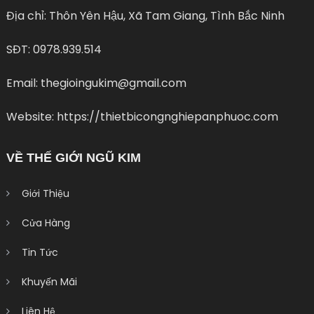
Địa chỉ: Thôn Yên Hậu, Xã Tam Giang, Tình Bắc Ninh
SĐT: 0978.939.514
Email: thegioingukim@gmail.com
Website: https://thietbicongnghiepanphuoc.com
VỀ THẾ GIỚI NGŨ KIM
Giới Thiệu
Cửa Hàng
Tin Tức
Khuyến Mãi
Liên Hệ