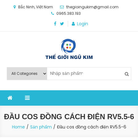
Skip
Bắc Ninh, Việt Nam
thegioingukim@gmail.com
to
0965.383.193
content
Login
Thế Giới Ngũ Kim
Chuyên các loại máy móc, thiết bị vật tư cho công
nghiệp sản xuất
ĐẦU COS ĐỒNG CÁCH ĐIỆN RV5.5-6
Home
Sản phẩm
Đầu cos đồng cách điện RV5.5-6