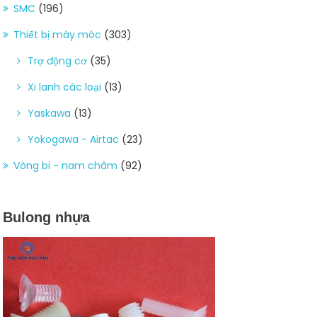
SMC
(196)
Thiết bị máy móc
(303)
Trợ động cơ
(35)
Xi lanh các loại
(13)
Yaskawa
(13)
Yokogawa - Airtac
(23)
Vòng bi - nam châm
(92)
Bulong nhựa