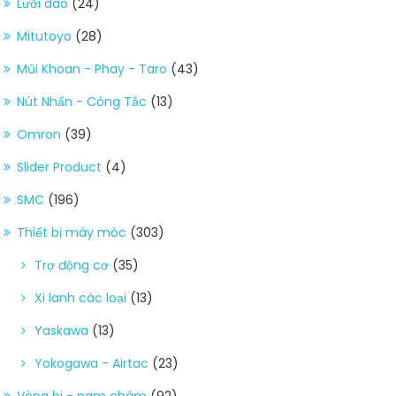
Lưỡi dao
(24)
Mitutoyo
(28)
Mũi Khoan - Phay - Taro
(43)
Nút Nhấn - Công Tắc
(13)
Omron
(39)
Slider Product
(4)
SMC
(196)
Thiết bị máy móc
(303)
Trợ động cơ
(35)
Xi lanh các loại
(13)
Yaskawa
(13)
Yokogawa - Airtac
(23)
Vòng bi - nam châm
(92)