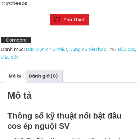
trựctieeps
Yêu Thích
Compare
Danh mục:
Dây điện chịu nhiệt
,
Dụng cụ tiêu hao
Thẻ:
Đầu cos
,
Đầu cốt
Mô tả
Đánh giá (0)
Mô tả
Thông số kỹ thuật nổi bật đầu
cos ép nguội SV