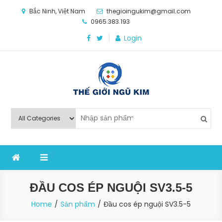
Skip
Bắc Ninh, Việt Nam
thegioingukim@gmail.com
to
0965.383.193
content
Login
Thế Giới Ngũ Kim
Chuyên các loại máy móc, thiết bị vật tư cho công
nghiệp sản xuất
ĐẦU COS ÉP NGUỘI SV3.5-5
Home
Sản phẩm
Đầu cos ép nguội SV3.5-5