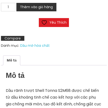
Dầu
Thêm vào giỏ hàng
rãnh
trượt
Yêu Thích
Shell
Tonna
S2M68
Compare
số
Danh mục:
Dầu mỡ hóa chất
lượng
Mô tả
Mô tả
Dầu rãnh trượt Shell Tonna S2M68 được chế biến
từ dầu khoáng tinh chế cao kết hơp với các phụ
gia chống mài mòn, tạo độ kết dính, chống giật cục