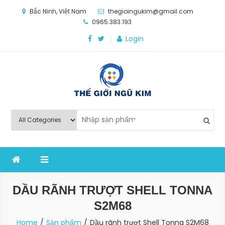
Skip
Bắc Ninh, Việt Nam
thegioingukim@gmail.com
to
0965.383.193
content
Login
Thế Giới Ngũ Kim
Chuyên các loại máy móc, thiết bị vật tư cho công
nghiệp sản xuất
DẦU RÃNH TRƯỢT SHELL TONNA
S2M68
Home
Sản phẩm
Dầu rãnh trượt Shell Tonna S2M68