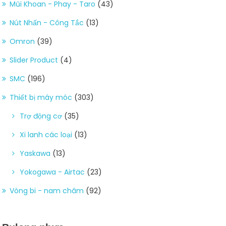
Mũi Khoan - Phay - Taro
(43)
Nút Nhấn - Công Tắc
(13)
Omron
(39)
Slider Product
(4)
SMC
(196)
Thiết bị máy móc
(303)
Trợ động cơ
(35)
Xi lanh các loại
(13)
Yaskawa
(13)
Yokogawa - Airtac
(23)
Vòng bi - nam châm
(92)