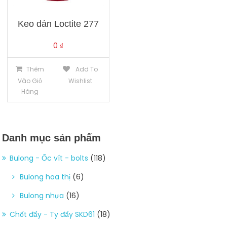
Keo dán Loctite 277
0
₫
Thêm
Add To
Vào Giỏ
Wishlist
Hàng
Danh mục sản phẩm
Bulong - Ốc vít - bolts
(118)
Bulong hoa thị
(6)
Bulong nhựa
(16)
Chốt đẩy - Ty đẩy SKD61
(18)