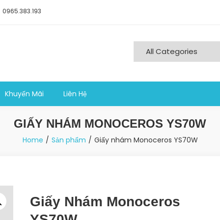
0965.383.193
ng nghiệp sản xuất
Khuyến Mãi
Liên Hệ
GIẤY NHÁM MONOCEROS YS70W
Home
Sản phẩm
Giấy nhám Monoceros YS70W
Giấy Nhám Monoceros
YS70W