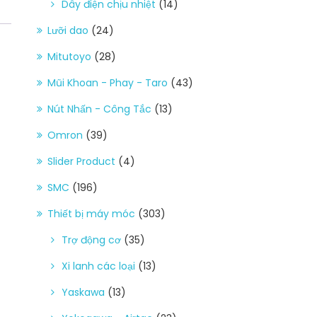
Dây điện chịu nhiệt
(14)
Lưỡi dao
(24)
Mitutoyo
(28)
Mũi Khoan - Phay - Taro
(43)
Nút Nhấn - Công Tắc
(13)
Omron
(39)
Slider Product
(4)
SMC
(196)
Thiết bị máy móc
(303)
Trợ động cơ
(35)
Xi lanh các loại
(13)
Yaskawa
(13)