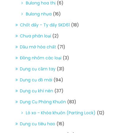
Bulong hoa thị
(6)
Bulong nhựa
(16)
Chốt đẩy - Ty đẩy SKD61
(18)
Chưa phân loại
(2)
Dầu mỡ hóa chất
(71)
Đồng nhôm các loại
(3)
Dụng cụ cầm tay
(31)
Dụng cụ đồ mài
(94)
Dụng cụ khí nén
(37)
Dụng Cụ Phòng Khuôn
(83)
Lò xo - Khóa khuôn (Parting Lock)
(12)
Dụng cụ tiêu hao
(16)