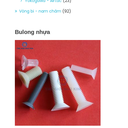
Yokogawa - Airtac
(23)
Vòng bi - nam châm
(92)
Bulong nhựa