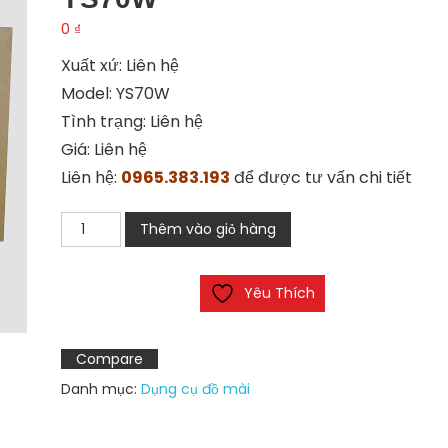
0
₫
Xuất xứ: Liên hệ
Model: YS70W
Tình trạng: Liên hệ
Giá: Liên hệ
Liên hệ:
0965.383.193
để được tư vấn chi tiết
Giấy
Thêm vào giỏ hàng
nhám
Monoceros
Yêu Thích
YS70W
số
lượng
Compare
Danh mục:
Dụng cụ đồ mài