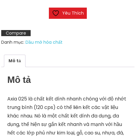
đa
Yêu Thích
năng
Axia
025
Compare
số
Danh mục:
Dầu mỡ hóa chất
lượng
Mô tả
Mô tả
Axia 025 là chất kết dính nhanh chóng với độ nhớt
trung bình (120 cps) có thể liên kết các vật liệu
khác nhau. Nó là một chất kết dính đa dụng, đa
dụng, thể hiện sự gắn kết nhanh và mạnh với hầu
hết các lớp phủ như kim loại, gỗ, cao su, nhựa, đá,