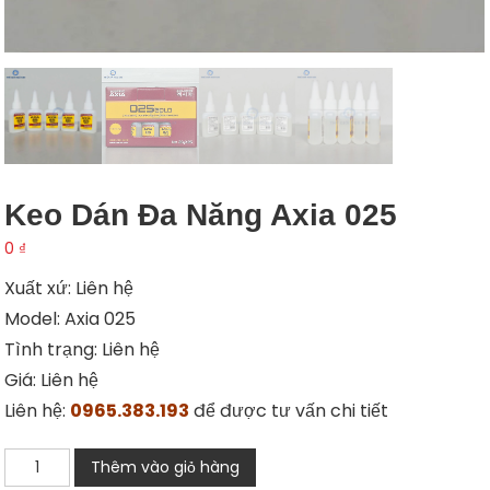
Keo Dán Đa Năng Axia 025
0
₫
Xuất xứ: Liên hệ
Model: Axia 025
Tình trạng: Liên hệ
Giá: Liên hệ
Liên hệ:
0965.383.193
để được tư vấn chi tiết
Keo
Thêm vào giỏ hàng
dán