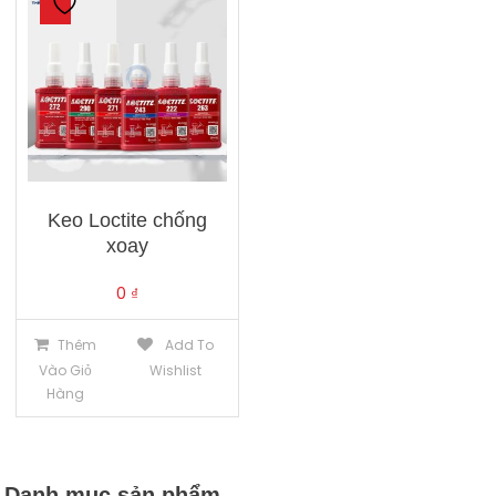
Keo Loctite chống
xoay
0
₫
Thêm
Add To
Vào Giỏ
Wishlist
Hàng
Danh mục sản phẩm