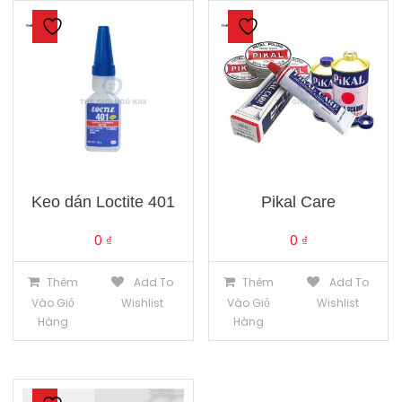
Keo dán Loctite 401
Pikal Care
0
₫
0
₫
Thêm
Add To
Thêm
Add To
Vào Giỏ
Wishlist
Vào Giỏ
Wishlist
Hàng
Hàng