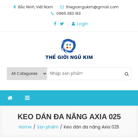
Skip
Bắc Ninh, Việt Nam
thegioingukim@gmail.com
to
0965.383.193
content
Login
Thế Giới Ngũ Kim
Chuyên các loại máy móc, thiết bị vật tư cho công
nghiệp sản xuất
KEO DÁN ĐA NĂNG AXIA 025
Home
Sản phẩm
Keo dán đa năng Axia 025