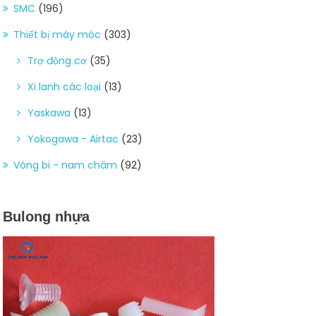
SMC
(196)
Thiết bị máy móc
(303)
Trợ động cơ
(35)
Xi lanh các loại
(13)
Yaskawa
(13)
Yokogawa - Airtac
(23)
Vòng bi - nam châm
(92)
Bulong nhựa