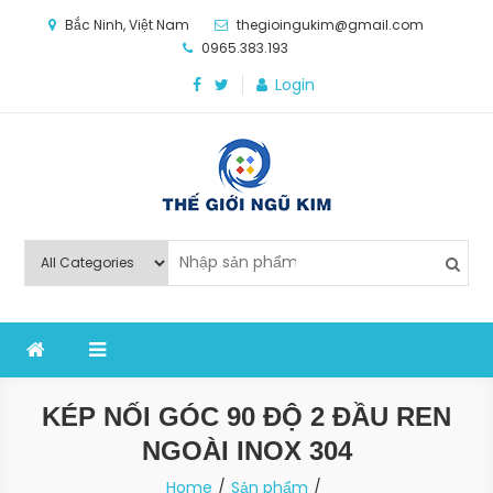
Skip
Bắc Ninh, Việt Nam
thegioingukim@gmail.com
to
0965.383.193
content
Login
Thế Giới Ngũ Kim
Chuyên các loại máy móc, thiết bị vật tư cho công
nghiệp sản xuất
KÉP NỐI GÓC 90 ĐỘ 2 ĐẦU REN
NGOÀI INOX 304
Home
Sản phẩm