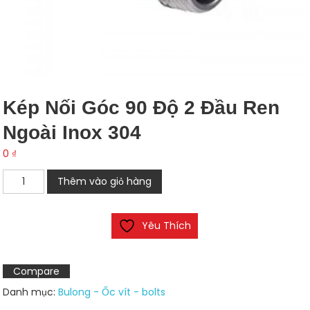
Kép Nối Góc 90 Độ 2 Đầu Ren
Ngoài Inox 304
0
₫
Kép
Thêm vào giỏ hàng
nối
góc
Yêu Thích
90
độ
2
Compare
đầu
Danh mục:
Bulong - Ốc vít - bolts
ren