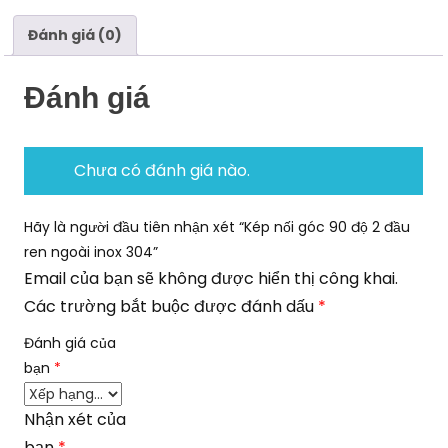
ngoài
inox
Đánh giá (0)
304
số
Đánh giá
lượng
Chưa có đánh giá nào.
Hãy là người đầu tiên nhận xét “Kép nối góc 90 độ 2 đầu
ren ngoài inox 304”
Email của bạn sẽ không được hiển thị công khai.
Các trường bắt buộc được đánh dấu
*
Đánh giá của
bạn
*
Nhận xét của
bạn
*