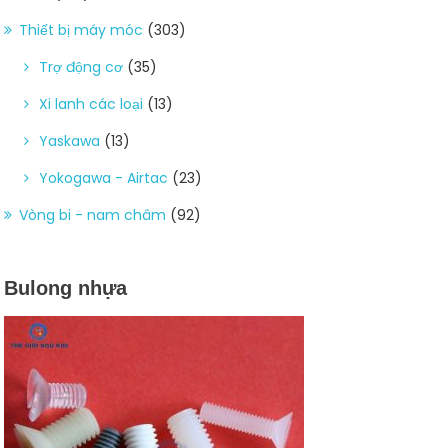
Thiết bị máy móc
(303)
Trợ động cơ
(35)
Xi lanh các loại
(13)
Yaskawa
(13)
Yokogawa - Airtac
(23)
Vòng bi - nam châm
(92)
Bulong nhựa