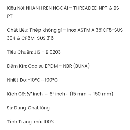
Kiểu Nối: NHANH REN NGOÀI – THREADED NPT & BS
PT
Chật Liệu: Thép không gỉ – Inox ASTM A 351CF8-SUS
304 & CF8M-SUS 316
Tiêu Chuẩn: JIS – B 0203
Đệm Kín: Cao su EPDM – NBR (BUNA)
Nhiệt Độ: -10°C ~ 100°C
Kích Cỡ: ½” inch → 6” inch ~ (15 mm → 150 mm)
Sử Dụng: Chất lỏng
Tình Trạng: mới 100%