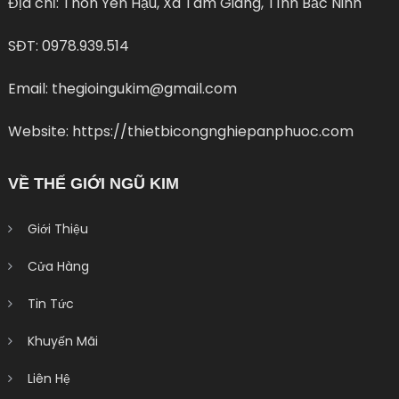
Địa chỉ: Thôn Yên Hậu, Xã Tam Giang, Tình Bắc Ninh
SĐT: 0978.939.514
Email: thegioingukim@gmail.com
Website: https://thietbicongnghiepanphuoc.com
VỀ THẾ GIỚI NGŨ KIM
Giới Thiệu
Cửa Hàng
Tin Tức
Khuyến Mãi
Liên Hệ