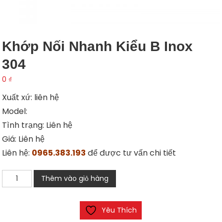
Khớp Nối Nhanh Kiểu B Inox
304
0
₫
Xuất xứ: liên hệ
Model:
Tình trạng: Liên hệ
Giá: Liên hệ
Liên hệ:
0965.383.193
để được tư vấn chi tiết
Khớp
Thêm vào giỏ hàng
nối
nhanh
Yêu Thích
kiểu