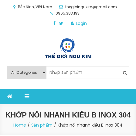
Skip
Bắc Ninh, Việt Nam
thegioingukim@gmail.com
to
0965.383.193
content
Login
Thế Giới Ngũ Kim
Chuyên các loại máy móc, thiết bị vật tư cho công
nghiệp sản xuất
KHỚP NỐI NHANH KIỂU B INOX 304
Home
Sản phẩm
Khớp nối nhanh kiểu B inox 304