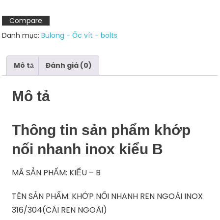
B
inox
Compare
304
Danh mục:
Bulong - Ốc vít - bolts
số
lượng
Mô tả
Đánh giá (0)
Mô tả
Thông tin sản phẩm khớp
nối nhanh inox kiểu B
MÃ SẢN PHẨM: KIỂU – B
TÊN SẢN PHẨM: KHỚP NỐI NHANH REN NGOÀI INOX
316/304(CÁI REN NGOÀI)