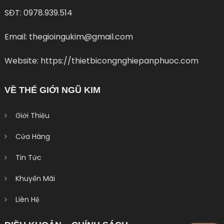
SĐT: 0978.939.514
Email: thegioingukim@gmail.com
Website: https://thietbicongnghiepanphuoc.com
VỀ THẾ GIỚI NGŨ KIM
Giới Thiệu
Cửa Hàng
Tin Tức
Khuyến Mãi
Liên Hệ