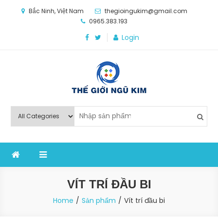
Skip
Bắc Ninh, Việt Nam
thegioingukim@gmail.com
to
0965.383.193
content
Login
Thế Giới Ngũ Kim
Chuyên các loại máy móc, thiết bị vật tư cho công
nghiệp sản xuất
VÍT TRÍ ĐẦU BI
Home
Sản phẩm
Vít trí đầu bi