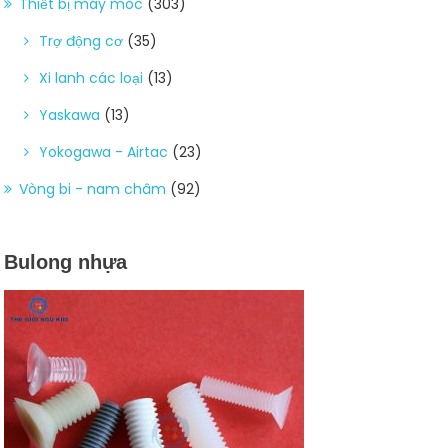
Thiết bị máy móc
(303)
Trợ động cơ
(35)
Xi lanh các loại
(13)
Yaskawa
(13)
Yokogawa - Airtac
(23)
Vòng bi - nam châm
(92)
Bulong nhựa