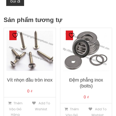
Sản phẩm tương tự
Vít nhọn đầu tròn inox
Đệm phẳng inox
(bolts)
0
₫
0
₫
Thêm
Add To
Vào Giỏ
Wishlist
Thêm
Add To
Hàng
Vào Giỏ
Wishlist