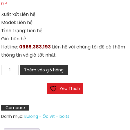
0
₫
Xuất xứ: Liên hệ
Model: Liên hệ
Tình trạng: Liên hệ
Giá: Liên hệ
Hotline:
0965.383.193
Liên hệ với chúng tôi để có thêm
thông tin và giá tốt nhất.
Vít
Thêm vào giỏ hàng
trí
đầu
Yêu Thích
bi
số
lượng
Compare
Danh mục:
Bulong - Ốc vít - bolts