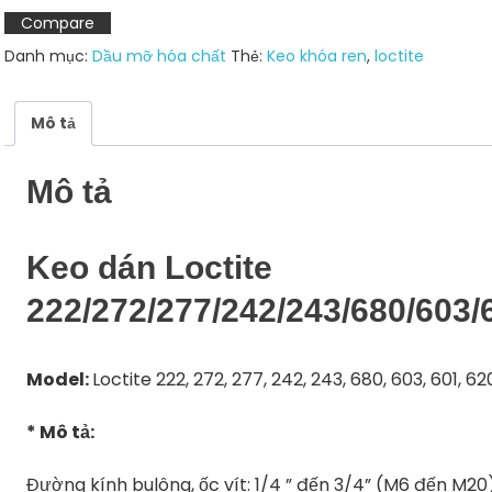
số
Compare
lượng
Danh mục:
Dầu mỡ hóa chất
Thẻ:
Keo khóa ren
,
loctite
Mô tả
Mô tả
Keo dán Loctite
222/272/277/242/243/680/603/
Model:
Loctite 222, 272, 277, 242, 243, 680, 603, 601, 62
* Mô tả:
Đường kính bulông, ốc vít: 1/4 ” đến 3/4” (M6 đến M20