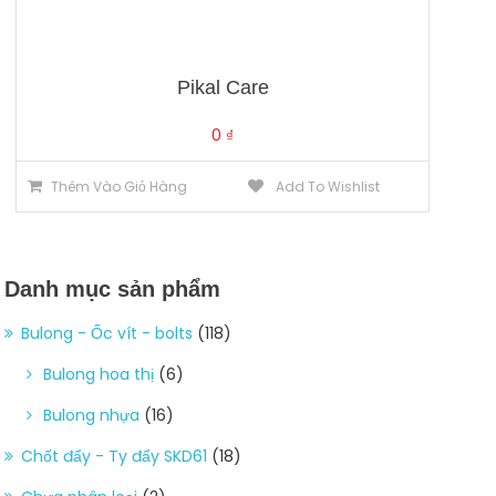
Pikal Care
0
₫
Thêm Vào Giỏ Hàng
Add To Wishlist
Danh mục sản phẩm
Bulong - Ốc vít - bolts
(118)
Bulong hoa thị
(6)
Bulong nhựa
(16)
Chốt đẩy - Ty đẩy SKD61
(18)