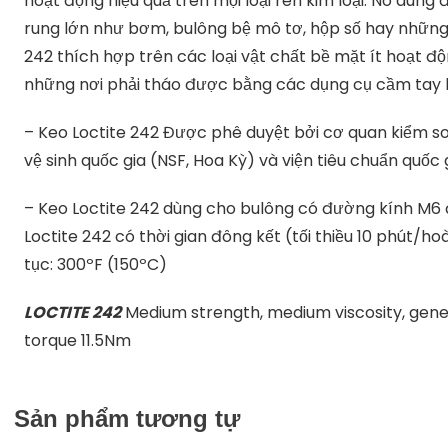
hoạt động hiệu quả trên mọi loại ren kim loại. Nó dùn
rung lớn như bơm, bulông bệ mô tơ, hộp số hay những 
242 thích hợp trên các loại vật chất bề mặt ít hoạt đ
những nơi phải tháo được bằng các dụng cụ cầm tay 
– Keo Loctite 242 Được phê duyệt bởi cơ quan kiểm 
vệ sinh quốc gia (NSF, Hoa Kỳ) và viện tiêu chuẩn quốc 
– Keo Loctite 242 dùng cho bulông có đường kính M6 
Loctite 242 có thời gian đông kết (tối thiều 10 phút/ho
tục: 300ºF (150ºC)
LOCTITE 242
Medium strength, medium viscosity, gen
torque 11.5Nm
Sản phẩm tương tự