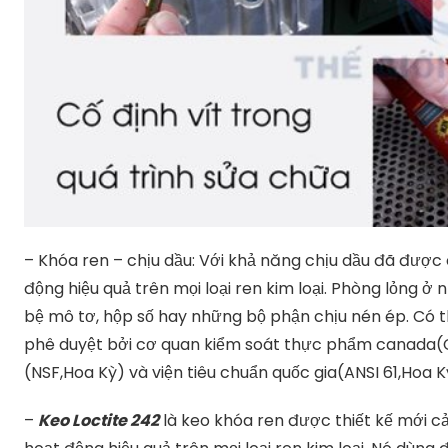
– Khóa ren – chịu dầu: Với khả năng chịu dầu đã được c
động hiệu quả trên mọi loại ren kim loại. Phòng lỏng 
bệ mô tơ, hộp số hay những bộ phận chịu nén ép. Có 
phê duyệt bởi cơ quan kiểm soát thực phẩm canada(CF
(NSF,Hoa Kỳ) và viện tiêu chuẩn quốc gia(ANSI 61,Hoa K
–
Keo Loctite 242
là keo khóa ren được thiết kế mới cải