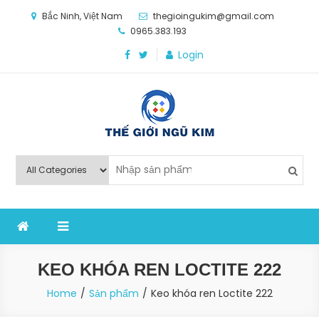
Skip
Bắc Ninh, Việt Nam
thegioingukim@gmail.com
to
0965.383.193
content
Login
Thế Giới Ngũ Kim
Chuyên các loại máy móc, thiết bị vật tư cho công
nghiệp sản xuất
KEO KHÓA REN LOCTITE 222
Home
Sản phẩm
Keo khóa ren Loctite 222