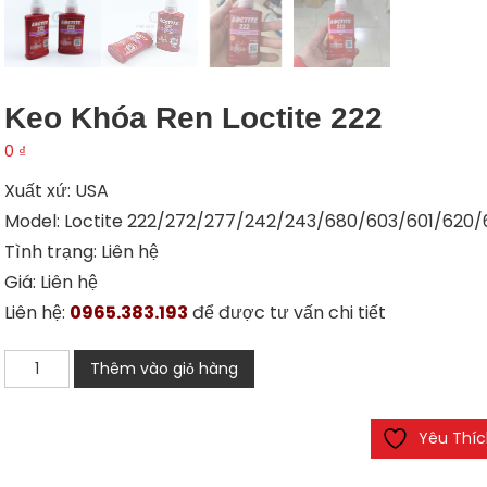
Keo Khóa Ren Loctite 222
0
₫
Xuất xứ: USA
Model: Loctite 222/272/277/242/243/680/603/601/620
Tình trạng: Liên hệ
Giá: Liên hệ
Liên hệ:
0965.383.193
để được tư vấn chi tiết
Keo
Thêm vào giỏ hàng
khóa
ren
Yêu Thí
Loctite
222