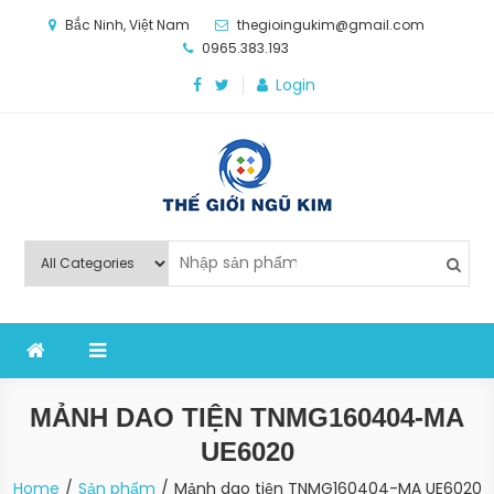
Skip
Bắc Ninh, Việt Nam
thegioingukim@gmail.com
to
0965.383.193
content
Login
Thế Giới Ngũ Kim
Chuyên các loại máy móc, thiết bị vật tư cho công
nghiệp sản xuất
MẢNH DAO TIỆN TNMG160404-MA
UE6020
Home
Sản phẩm
Mảnh dao tiện TNMG160404-MA UE6020