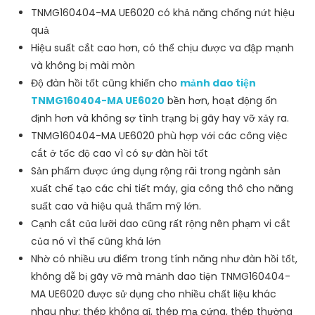
TNMG160404-MA UE6020 có khả năng chống nứt hiệu
quả
Hiệu suất cắt cao hơn, có thể chịu được va đập mạnh
và không bị mài mòn
Độ đàn hồi tốt cũng khiến cho
mảnh dao tiện
TNMG160404-MA UE6020
bền hơn, hoạt động ổn
định hơn và không sợ tình trạng bị gãy hay vỡ xảy ra.
TNMG160404-MA UE6020 phù hợp với các công việc
cắt ở tốc độ cao vì có sự đàn hồi tốt
Sản phẩm được ứng dụng rộng rãi trong ngành sản
xuất chế tạo các chi tiết máy, gia công thô cho năng
suất cao và hiệu quả thẩm mỹ lớn.
Cạnh cắt của lưỡi dao cũng rất rộng nên phạm vi cắt
của nó vì thế cũng khá lớn
Nhờ có nhiều ưu điểm trong tính năng như đàn hồi tốt,
không dễ bị gãy vỡ mà mảnh dao tiện TNMG160404-
MA UE6020 được sử dụng cho nhiều chất liệu khác
nhau như: thép không gỉ, thép mạ cứng, thép thường