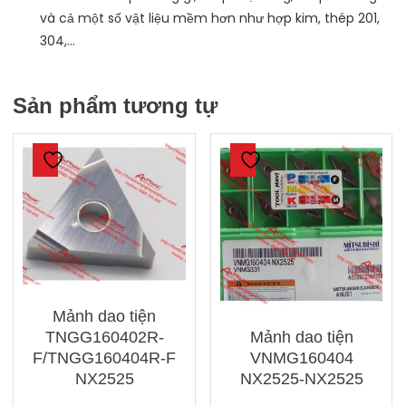
và cả một số vật liệu mềm hơn như hợp kim, thép 201,
304,…
Sản phẩm tương tự
Mảnh dao tiện
Mảnh dao tiện
TNGG160402R-
VNMG160404
F/TNGG160404R-F
NX2525-NX2525
NX2525