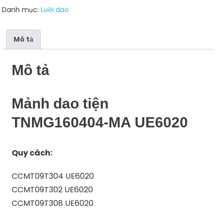
số
Danh mục:
Lưỡi dao
lượng
Mô tả
Mô tả
Mảnh dao tiện
TNMG160404-MA UE6020
Quy cách:
CCMT09T304 UE6020
CCMT09T302 UE6020
CCMT09T308 UE6020