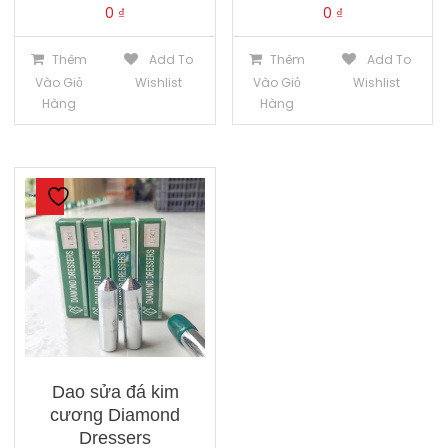
0
₫
0
₫
Thêm
Add To
Thêm
Add To
Vào Giỏ
Wishlist
Vào Giỏ
Wishlist
Hàng
Hàng
Dao sửa đá kim
cương Diamond
Dressers