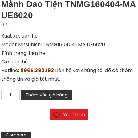
Mảnh Dao Tiện TNMG160404-MA
UE6020
0
₫
Xuất xứ: Liên hệ
Model: Mitsubishi TNMG160404-MA UE6020
Tình trạng: Liên hệ
Giá: Liên hệ
Hotline:
0965.383.193
Liên hệ với chúng tôi để có thêm
thông tin và giá tốt nhất.
Mảnh
Thêm vào giỏ hàng
dao
tiện
Yêu Thích
TNMG160404-
MA
UE6020
Compare