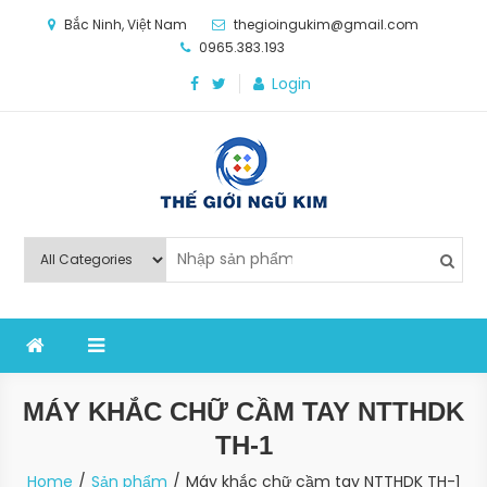
Skip
Bắc Ninh, Việt Nam
thegioingukim@gmail.com
to
0965.383.193
content
Login
Thế Giới Ngũ Kim
Chuyên các loại máy móc, thiết bị vật tư cho công
nghiệp sản xuất
MÁY KHẮC CHỮ CẦM TAY NTTHDK
TH-1
Home
Sản phẩm
Máy khắc chữ cầm tay NTTHDK TH-1