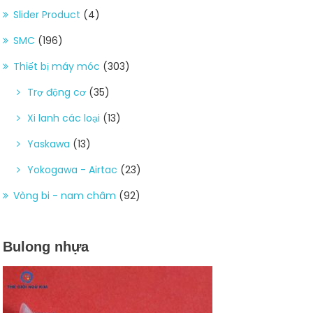
Slider Product
(4)
SMC
(196)
Thiết bị máy móc
(303)
Trợ động cơ
(35)
Xi lanh các loại
(13)
Yaskawa
(13)
Yokogawa - Airtac
(23)
Vòng bi - nam châm
(92)
Bulong nhựa