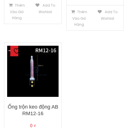
Thêm
Add To
Vào Giỏ
Wishlist
Thêm
Add To
Hàng
Vào Giỏ
Wishlist
Hàng
Ống trộn keo động AB
RM12-16
0
₫