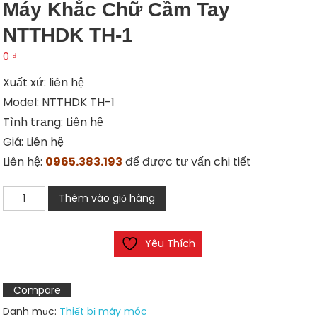
Máy Khắc Chữ Cầm Tay
NTTHDK TH-1
0
₫
Xuất xứ: liên hệ
Model: NTTHDK TH-1
Tình trạng: Liên hệ
Giá: Liên hệ
Liên hệ:
0965.383.193
để được tư vấn chi tiết
Máy
Thêm vào giỏ hàng
khắc
chữ
Yêu Thích
cầm
tay
NTTHDK
Compare
TH-
Danh mục:
Thiết bị máy móc