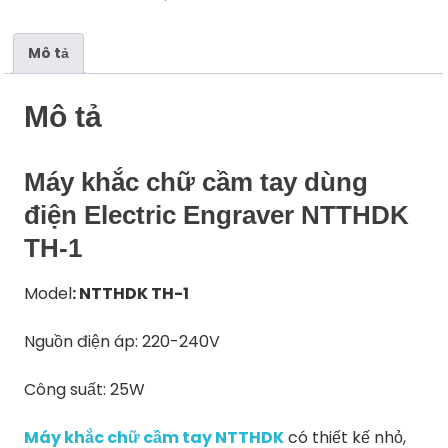
1
số
lượng
Mô tả
Mô tả
Máy khắc chữ cầm tay dùng
điện Electric Engraver NTTHDK
TH-1
Model
: NTTHDK TH-1
Nguồn điện áp: 220-240V
Công suất: 25W
Máy khắc chữ cầm tay NTTHDK
có thiết kế nhỏ,