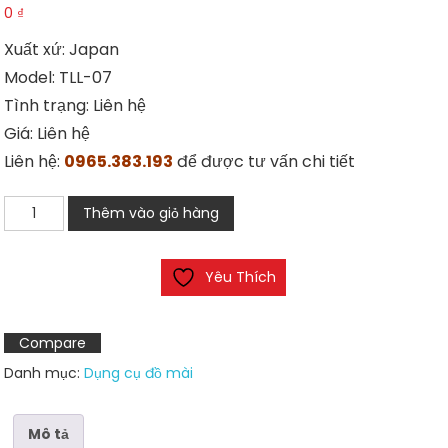
0
₫
Xuất xứ: Japan
Model: TLL-07
Tình trạng: Liên hệ
Giá: Liên hệ
Liên hệ:
0965.383.193
để được tư vấn chi tiết
Máy
Thêm vào giỏ hàng
mài
UHT
Yêu Thích
TURBOLAP
TLL-
07
Compare
số
Danh mục:
Dụng cụ đồ mài
lượng
Mô tả