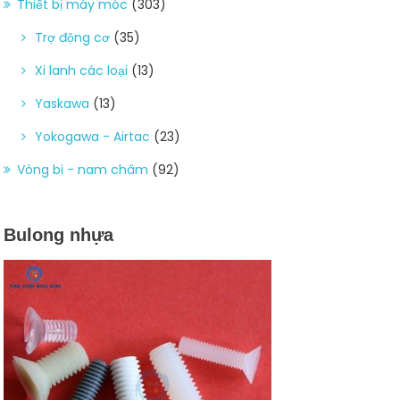
Thiết bị máy móc
(303)
Trợ động cơ
(35)
Xi lanh các loại
(13)
Yaskawa
(13)
Yokogawa - Airtac
(23)
Vòng bi - nam châm
(92)
Bulong nhựa