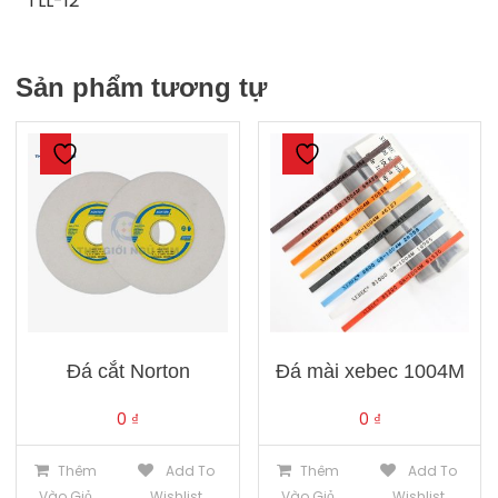
TLL-12
Sản phẩm tương tự
Đá cắt Norton
Đá mài xebec 1004M
0
₫
0
₫
Thêm
Add To
Thêm
Add To
Vào Giỏ
Wishlist
Vào Giỏ
Wishlist