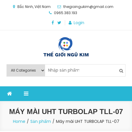
Skip
Bắc Ninh, Việt Nam
thegioingukim@gmail.com
to
0965.383.193
content
Login
Thế Giới Ngũ Kim
Chuyên các loại máy móc, thiết bị vật tư cho công
nghiệp sản xuất
MÁY MÀI UHT TURBOLAP TLL-07
Home
Sản phẩm
Máy mài UHT TURBOLAP TLL-07