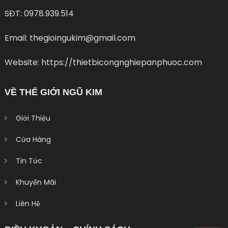
SĐT: 0978.939.514
Email: thegioingukim@gmail.com
Website: https://thietbicongnghiepanphuoc.com
VỀ THẾ GIỚI NGŨ KIM
Giới Thiệu
Cửa Hàng
Tin Tức
Khuyến Mãi
Liên Hệ