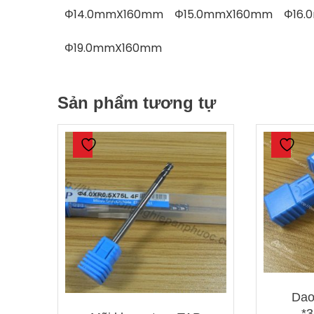
Φ14.0mmX160mm Φ15.0mmX160mm Φ16.
Φ19.0mmX160mm
Sản phẩm tương tự
Dao
*