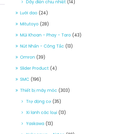
Dây điện chịu nhiệt
(14)
Lưỡi dao
(24)
Mitutoyo
(28)
Mũi Khoan - Phay - Taro
(43)
Nút Nhấn - Công Tắc
(13)
Omron
(39)
Slider Product
(4)
SMC
(196)
Thiết bị máy móc
(303)
Trợ động cơ
(35)
Xi lanh các loại
(13)
Yaskawa
(13)