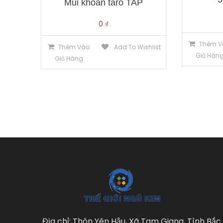
Mũi khoan taro TAP
0
₫
Thêm V
Thêm Vào
Add To Wishlist
Giỏ Hàn
Giỏ Hàng
Địa chỉ: Thôn Yên Hậu, Xã Tam Giang, Tình Bắc