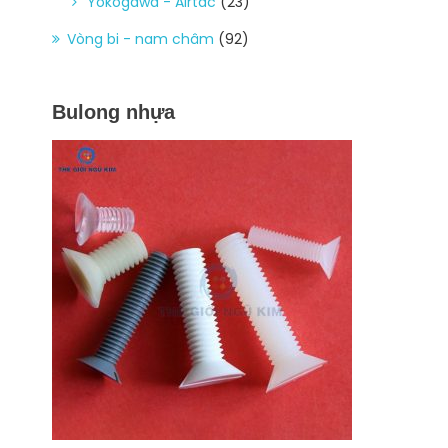
Yokogawa - Airtac
(23)
Vòng bi - nam châm
(92)
Bulong nhựa