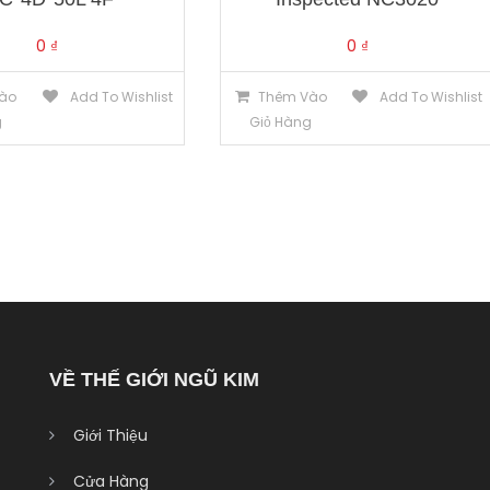
0
₫
0
₫
ào
Add To Wishlist
Thêm Vào
Add To Wishlist
g
Giỏ Hàng
VỀ THẾ GIỚI NGŨ KIM
Giới Thiệu
Cửa Hàng