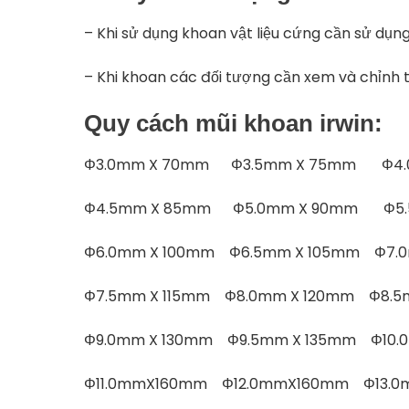
– Khi sử dụng khoan vật liệu cứng cần sử dụn
– Khi khoan các đối tượng cần xem và chỉnh 
Quy cách mũi khoan irwin:
Φ3.0mm X 70mm Φ3.5mm X 75mm Φ4.
Φ4.5mm X 85mm Φ5.0mm X 90mm Φ5.
Φ6.0mm X 100mm Φ6.5mm X 105mm Φ7.0
Φ7.5mm X 115mm Φ8.0mm X 120mm Φ8.5
Φ9.0mm X 130mm Φ9.5mm X 135mm Φ10
Φ11.0mmX160mm Φ12.0mmX160mm Φ13.