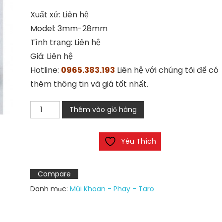
Xuất xứ: Liên hệ
Model: 3mm-28mm
Tình trạng: Liên hệ
Giá: Liên hệ
Hotline:
0965.383.193
Liên hệ với chúng tôi để có
thêm thông tin và giá tốt nhất.
Mũi
Thêm vào giỏ hàng
khoan
irwin
Yêu Thích
số
lượng
Compare
Danh mục:
Mũi Khoan - Phay - Taro