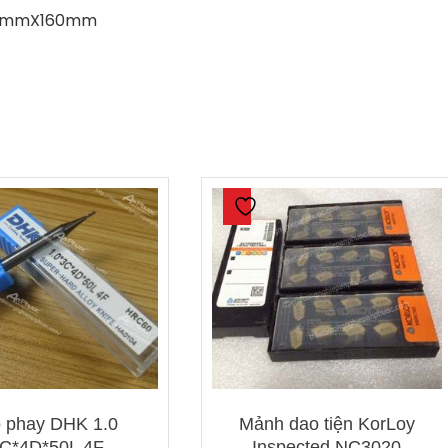
0mmX160mm
 phay DHK 1.0
Mảnh dao tiện KorLoy
3C*4D*50L 4F
Inspected NC3020