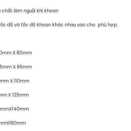
g chất làm nguội khi khoan
tốc độ và tốc độ khoan khác nhau sao cho phù hợp.
0mm X 80mm
5mm X 95mm
mm X 110mm
mm X 125mm
.0mmX140mm
0mmX160mm