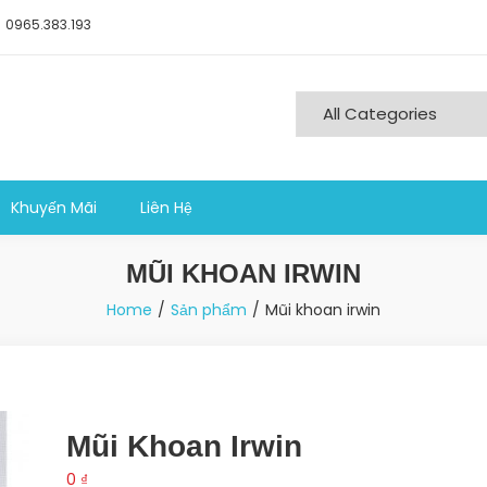
0965.383.193
ng nghiệp sản xuất
Khuyến Mãi
Liên Hệ
MŨI KHOAN IRWIN
Home
Sản phẩm
Mũi khoan irwin
Mũi Khoan Irwin
0
₫