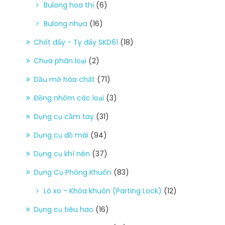
Bulong hoa thị
(6)
Bulong nhựa
(16)
Chốt đẩy - Ty đẩy SKD61
(18)
Chưa phân loại
(2)
Dầu mỡ hóa chất
(71)
Đồng nhôm các loại
(3)
Dụng cụ cầm tay
(31)
Dụng cụ đồ mài
(94)
Dụng cụ khí nén
(37)
Dụng Cụ Phòng Khuôn
(83)
Lò xo - Khóa khuôn (Parting Lock)
(12)
Dụng cụ tiêu hao
(16)