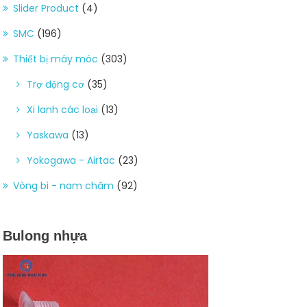
Slider Product
(4)
SMC
(196)
Thiết bị máy móc
(303)
Trợ động cơ
(35)
Xi lanh các loại
(13)
Yaskawa
(13)
Yokogawa - Airtac
(23)
Vòng bi - nam châm
(92)
Bulong nhựa