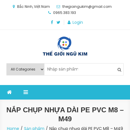
Skip
Bắc Ninh, Việt Nam
thegioingukim@gmail.com
to
0965.383.193
content
Login
Thế Giới Ngũ Kim
Chuyên các loại máy móc, thiết bị vật tư cho công
nghiệp sản xuất
NẮP CHỤP NHỰA DÀI PE PVC M8 –
M49
Home
Sản phẩm
Nắp chụp nhựa dài PE PVC M8 – M49