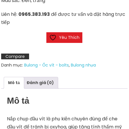
Màu sắc: Đen, trắng
Liên hệ:
0965.383.193
để được tư vấn và đặt hàng trực
tiếp
Yêu Thích
Compare
Danh mục:
Bulong - Ốc vít - bolts
,
Bulong nhựa
Mô tả
Đánh giá (0)
Mô tả
Nắp chụp đầu vít là phụ kiện chuyên đùng để che
đầu vít để tránh bị oxyhoa, giúp tăng tính thẩm mỹ