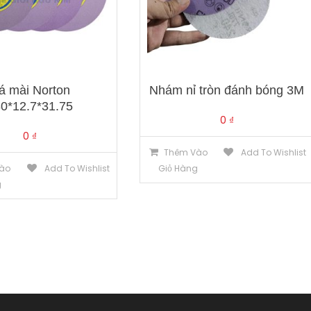
á mài Norton
Nhám nỉ tròn đánh bóng 3M
0*12.7*31.75
0
₫
0
₫
Thêm Vào
Add To Wishlist
ào
Add To Wishlist
Giỏ Hàng
g