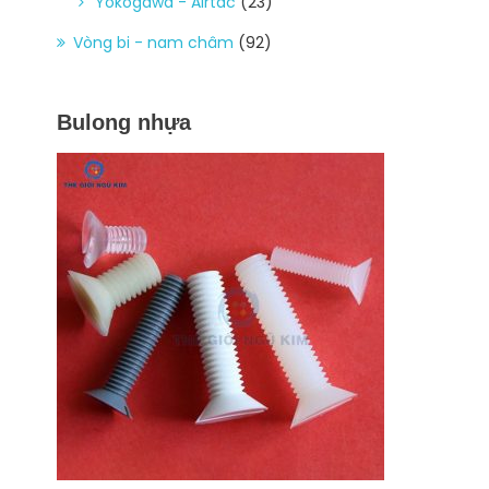
Yokogawa - Airtac
(23)
Vòng bi - nam châm
(92)
Bulong nhựa