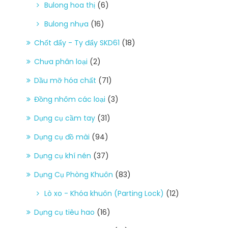
Bulong hoa thị
(6)
Bulong nhựa
(16)
Chốt đẩy - Ty đẩy SKD61
(18)
Chưa phân loại
(2)
Dầu mỡ hóa chất
(71)
Đồng nhôm các loại
(3)
Dụng cụ cầm tay
(31)
Dụng cụ đồ mài
(94)
Dụng cụ khí nén
(37)
Dụng Cụ Phòng Khuôn
(83)
Lò xo - Khóa khuôn (Parting Lock)
(12)
Dụng cụ tiêu hao
(16)