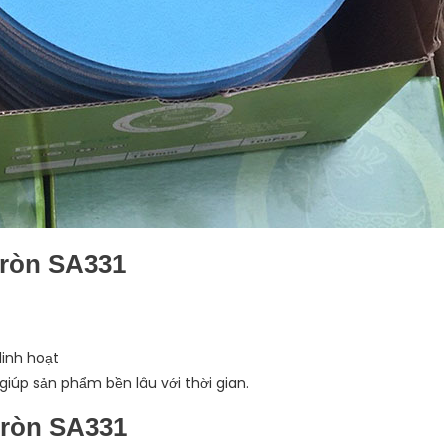
tròn SA331
linh hoạt
iúp sản phẩm bền lâu với thời gian.
tròn SA331