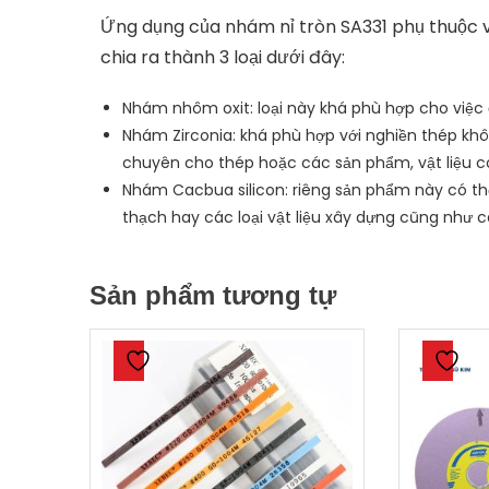
Ứng dụng của nhám nỉ tròn SA331 phụ thuộc và
chia ra thành 3 loại dưới đây:
Nhám nhôm oxit: loại này khá phù hợp cho việc đ
Nhám Zirconia: khá phù hợp với nghiền thép k
chuyên cho thép hoặc các sản phẩm, vật liệu c
Nhám Cacbua silicon: riêng sản phẩm này có th
thạch hay các loại vật liệu xây dựng cũng như cá
Sản phẩm tương tự