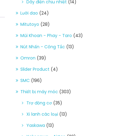
Dây điện chịu nhiệt
(14)
Lưỡi dao
(24)
Mitutoyo
(28)
Mũi Khoan - Phay - Taro
(43)
Nút Nhấn - Công Tắc
(13)
Omron
(39)
Slider Product
(4)
SMC
(196)
Thiết bị máy móc
(303)
Trợ động cơ
(35)
Xi lanh các loại
(13)
Yaskawa
(13)