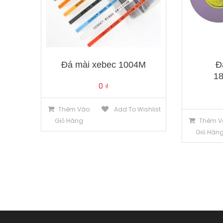
Đá mài xebec 1004M
Đ
18
0
₫
Thêm Vào
Add To Wishlist
Giỏ Hàng
Thêm V
Giỏ Hàn