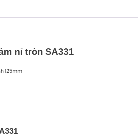
hám nỉ tròn SA331
ính 125mm
SA331