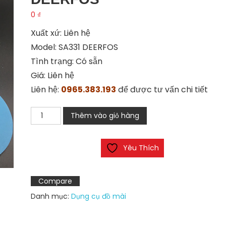
0
₫
Xuất xứ: Liên hệ
Model: SA331 DEERFOS
Tình trạng: Có sẵn
Giá: Liên hệ
Liên hệ:
0965.383.193
để được tư vấn chi tiết
Nhám
Thêm vào giỏ hàng
nỉ
tròn
Yêu Thích
SA331
DEERFOS
số
Compare
lượng
Danh mục:
Dụng cụ đồ mài