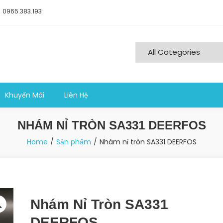
0965.383.193
ng nghiệp sản xuất
Khuyến Mãi
Liên Hệ
NHÁM NỈ TRÒN SA331 DEERFOS
Home
Sản phẩm
Nhám nỉ tròn SA331 DEERFOS
Nhám Nỉ Tròn SA331
DEERFOS